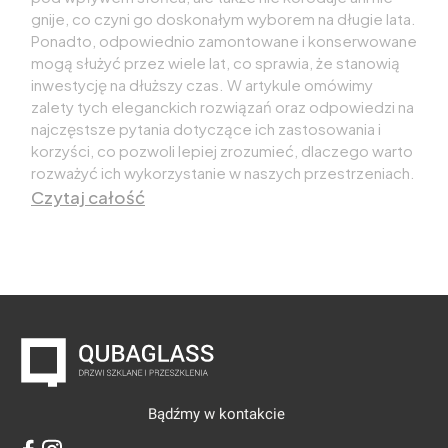
gnije, co czyni go doskonałym wyborem na długie lata.
Ponadto, odpowiednio zamontowane i konserwowane
mogą służyć przez wiele lat, co sprawia, że stanowią
inwestycję na dłuższy czas. W artykule omówimy
zalety tych eleganckich rozwiązań oraz odpowiedzi na
najczęstsze pytania dotyczące ich zastosowania i
korzyści, co pozwoli lepiej zrozumieć, dlaczego warto
rozważyć ich wykorzystanie w naszych przestrzeniach.
Czytaj całość
Bądźmy w kontakcie