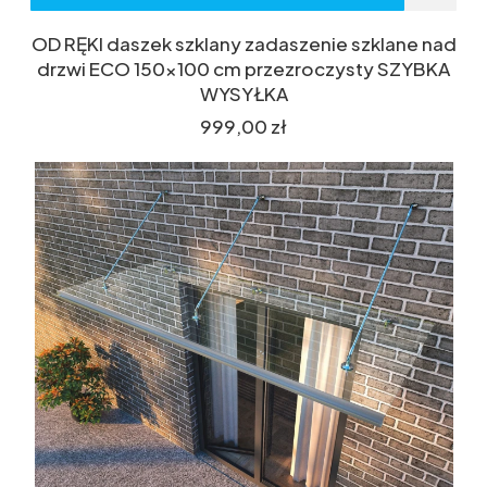
OD RĘKI daszek szklany zadaszenie szklane nad
drzwi ECO 150x100 cm przezroczysty SZYBKA
WYSYŁKA
Cena
999,00 zł