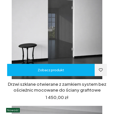
Zobacz produkt
Drzwi szklane otwierane z zamkiem system bez
ościeżnic mocowane do ściany grafitowe
Cena
1 450,00 zł
Nowość