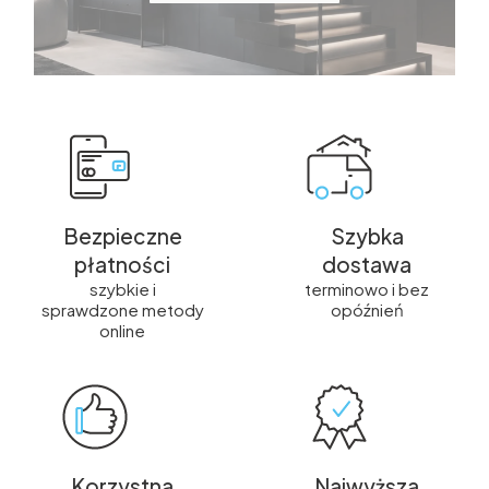
Bezpieczne
Szybka
płatności
dostawa
szybkie i
terminowo i bez
sprawdzone metody
opóźnień
online
Korzystna
Najwyższa