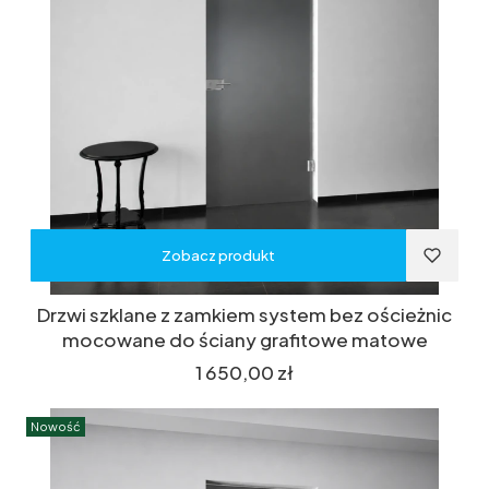
Zobacz produkt
Drzwi szklane z zamkiem system bez ościeżnic
mocowane do ściany grafitowe matowe
Cena
1 650,00 zł
Nowość