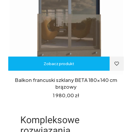
Zobacz produkt
Balkon francuski szklany BETA 180x140 cm
brązowy
Cena
1 980,00 zł
Kompleksowe
rozwiązania