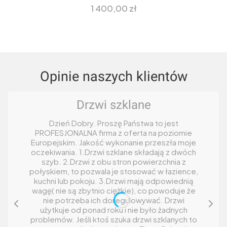
Cena
1 400,00 zł
Opinie naszych klientów
Drzwi szklane
Dzień Dobry. Proszę Państwa to jest
PROFESJONALNA firma z oferta na poziomie
Europejskim. Jakość wykonanie przeszła moje
oczekiwania. 1.Drzwi szklane składają z dwóch
szyb. 2.Drzwi z obu stron powierzchnia z
połyskiem, to pozwala je stosować w łazience,
kuchni lub pokoju. 3.Drzwi mają odpowiednią
wagę( nie są zbytnio ciężkie), co powoduje że
nie potrzeba ich doregulowywać. Drzwi
użytkuje od ponad roku i nie było żadnych
problemów. Jeśli ktoś szuka drzwi szklanych to