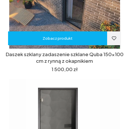
Zobacz produkt
Daszek szklany zadaszenie szklane Quba 150x100
cm z rynną z okapnikiem
Cena
1 500,00 zł