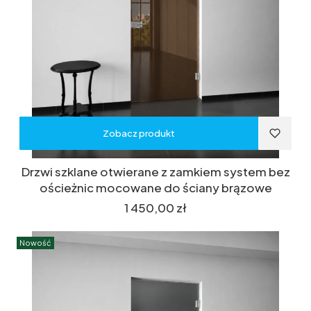
Zobacz produkt
Drzwi szklane otwierane z zamkiem system bez
ościeżnic mocowane do ściany brązowe
Cena
1 450,00 zł
Nowość