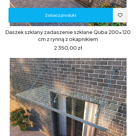
Zobacz produkt
Daszek szklany zadaszenie szklane Quba 200x120
cm z rynną z okapnikiem
Cena
2 350,00 zł