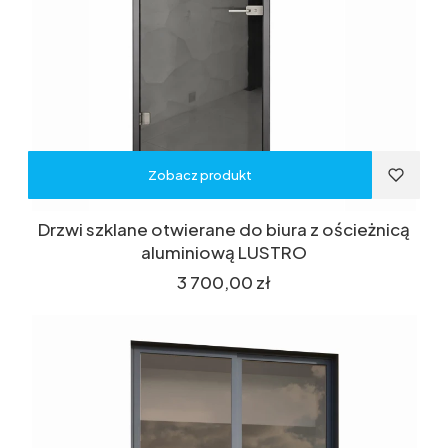
Zobacz produkt
Drzwi szklane otwierane do biura z ościeżnicą
aluminiową LUSTRO
Cena
3 700,00 zł