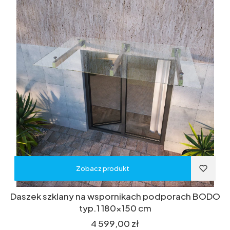
Zobacz produkt
Daszek szklany na wspornikach podporach BODO
typ.1 180x150 cm
Cena
4 599,00 zł