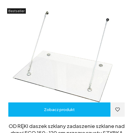
Bestseller
Zobacz produkt
OD RĘKI daszek szklany zadaszenie szklane nad
drzwi ECO 150x120 cm przezroczysty SZYBKA