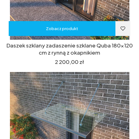
Zobacz produkt
Daszek szklany zadaszenie szklane Quba 180x120
cm z rynną z okapnikiem
Cena
2 200,00 zł