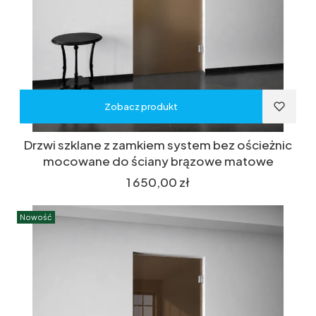
Zobacz produkt
Drzwi szklane z zamkiem system bez ościeżnic
mocowane do ściany brązowe matowe
Cena
1 650,00 zł
Nowość