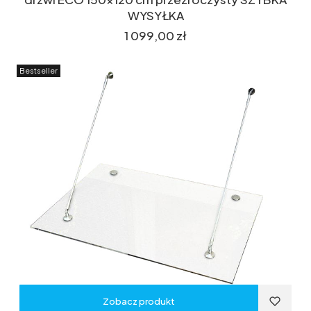
WYSYŁKA
Cena
1 099,00 zł
Bestseller
Zobacz produkt