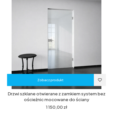
Zobacz produkt
Drzwi szklane otwierane z zamkiem system bez
ościeżnic mocowane do ściany
Cena
1 150,00 zł