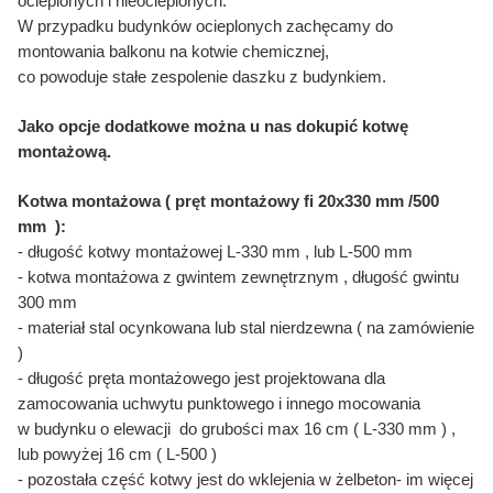
ocieplonych i nieocieplonych.
W przypadku budynków ocieplonych zachęcamy do
montowania balkonu na kotwie chemicznej,
co powoduje stałe zespolenie daszku z budynkiem.
Jako opcje dodatkowe można u nas dokupić kotwę
montażową.
Kotwa montażowa ( pręt montażowy fi 20x330 mm /500
mm ):
- długość kotwy montażowej L-330 mm , lub L-500 mm
- kotwa montażowa z gwintem zewnętrznym , długość gwintu
300 mm
- materiał stal ocynkowana lub stal nierdzewna ( na zamówienie
)
- długość pręta montażowego jest projektowana dla
zamocowania uchwytu punktowego i innego mocowania
w budynku o elewacji do grubości max 16 cm ( L-330 mm ) ,
lub powyżej 16 cm ( L-500 )
- pozostała część kotwy jest do wklejenia w żelbeton- im więcej