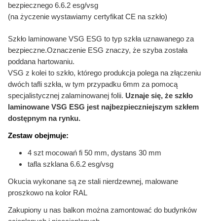
bezpiecznego 6.6.2 esg/vsg
(na życzenie wystawiamy certyfikat CE na szkło)
Szkło laminowane VSG ESG to typ szkła uznawanego za
bezpieczne.Oznaczenie ESG znaczy, że szyba została
poddana hartowaniu.
VSG z kolei to szkło, którego produkcja polega na złączeniu
dwóch tafli szkła, w tym przypadku 6mm za pomocą
specjalistycznej zalaminowanej folii.
Uznaje się, że szkło
laminowane VSG ESG jest najbezpieczniejszym szkłem
dostępnym na rynku.
Zestaw obejmuje:
4 szt mocowań fi 50 mm, dystans 30 mm
tafla szklana 6.6.2 esg/vsg
Okucia wykonane są ze stali nierdzewnej, malowane
proszkowo na kolor RAL
Zakupiony u nas balkon można zamontować do budynków