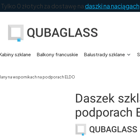
Tylko 0 złotych za dostawę na
daszki na naciągach
Kabiny szklane
Balkony francuskie
Balustrady szklane
S
lany na wspornikach na podporach ELDO
Daszek szkl
podporach 