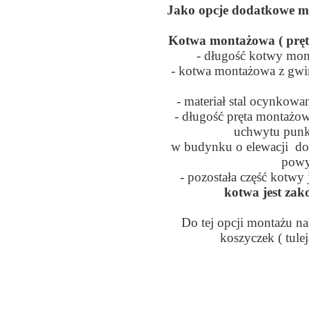
Jako opcje dodatkowe m
Kotwa montażowa ( prę
- długość kotwy mo
- kotwa montażowa z gwi
- materiał stal ocynkowa
- długość pręta montażo
uchwytu punk
w budynku o elewacji do
powy
- pozostała część kotwy 
kotwa jest zak
Do tej opcji montażu 
koszyczek ( tule