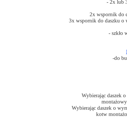
- 2x lub
2x wspornik do 
3x wspornik do daszku o
- szkło
-do b
Wybierając daszek o
montażowych
Wybierając daszek o wym
kotw montażow