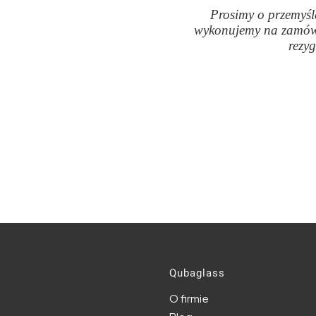
Prosimy o przemyśl
wykonujemy na zamówi
rezy
Linki w s
Qubaglass
O firmie