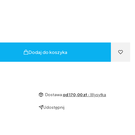
)
RAL9005
(+400,00 zł)
Dodaj do koszyka
Dostawa
od 170,00 zł
- Wysyłka
Udostępnij