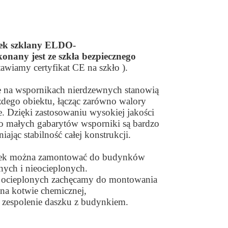
ek szklany ELDO-
onany jest ze szkła bezpiecznego
tawiamy certyfikat CE na szkło ).
 na wspornikach nierdzewnych stanowią
dego obiektu, łącząc zarówno walory
e. Dzięki zastosowaniu wysokiej jakości
o małych gabarytów wsporniki są bardzo
ając stabilność całej konstrukcji.
zek można zamontować do budynków
nych i nieocieplonych.
ocieplonych zachęcamy do montowania
na kotwie chemicznej,
 zespolenie daszku z budynkiem.