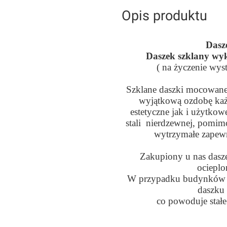
Opis produktu
Dasz
Daszek szklany wyk
( na życzenie wys
Szklane daszki mocowane
wyjątkową ozdobę każ
estetyczne jak i użytkow
stali nierdzewnej, pomim
wytrzymałe zapewni
Zakupiony u nas das
ocieplo
W przypadku budynków 
daszku 
co powoduje stałe