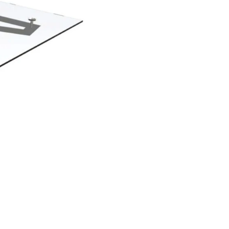
Wybierz wariant produktu:
Poszczególne warianty mogą różn
*
Rodzaj szkła
Wybierz
*
Wymiary
Wybierz
*
Kotwa montażowa
Wybierz
*
Grubość szkła
Wybierz
*
Kolor wsporników