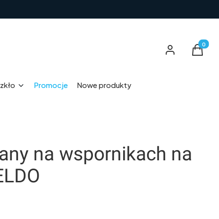
Produkt
Zaloguj się
Koszyk
zkło
Promocje
Nowe produkty
any na wspornikach na
ELDO