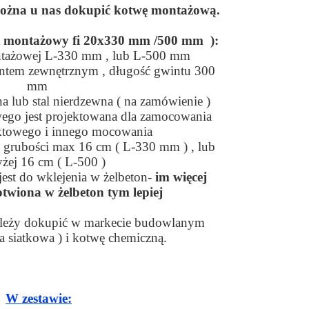
ożna u nas dokupić kotwę montażową.
t montażowy fi 20x330 mm /500 mm ):
ntażowej L-330 mm , lub L-500 mm
ntem zewnętrznym , długość gwintu 300
mm
na lub stal nierdzewna ( na zamówienie )
wego jest projektowana dla zamocowania
towego i innego mocowania
 grubości max 16 cm ( L-330 mm ) , lub
żej 16 cm ( L-500 )
jest do wklejenia w żelbeton-
im więcej
otwiona w żelbeton tym lepiej
należy dokupić w markecie budowlanym
ja siatkowa ) i kotwę chemiczną.
W zestawie: