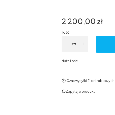
satyna
RAL7016
(+400,00 zł
Cena
2 200,00 zł
Ilość
szt.
duża ilość
Czas wysyłki:
21 dni roboczych
Zapytaj o produkt