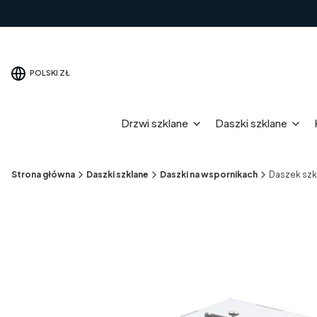
POLSKI
ZŁ
Drzwi szklane
Daszki szklane
Strona główna
Daszki szklane
Daszki na wspornikach
Daszek szk