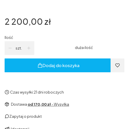
satyna
RAL7016
(+400,00 zł)
RAL9005
(+400,00 zł)
Cena
2 200,00 zł
Ilość
duża ilość
szt.
Dodaj do koszyka
Czas wysyłki:
21 dni roboczych
Dostawa
od 170,00 zł
- Wysyłka
Zapytaj o produkt