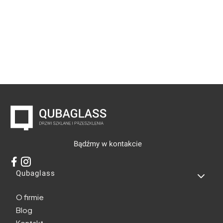
Bądźmy w kontakcie
Linki w stopce
Qubaglass
O firmie
Blog
Kontakt