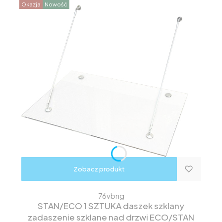
Okazja
Nowość
Zobacz produkt
76vbng
STAN/ECO 1 SZTUKA daszek szklany
zadaszenie szklane nad drzwi ECO/STAN