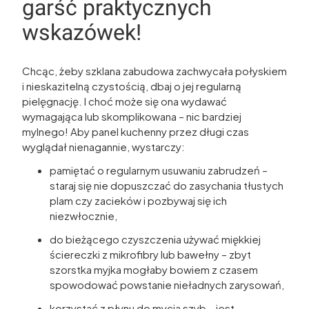
garść praktycznych
wskazówek!
Chcąc, żeby szklana zabudowa zachwycała połyskiem
i nieskazitelną czystością, dbaj o jej regularną
pielęgnację. I choć może się ona wydawać
wymagająca lub skomplikowana – nic bardziej
mylnego! Aby panel kuchenny przez długi czas
wyglądał nienagannie, wystarczy:
pamiętać o regularnym usuwaniu zabrudzeń –
staraj się nie dopuszczać do zasychania tłustych
plam czy zacieków i pozbywaj się ich
niezwłocznie,
do bieżącego czyszczenia używać miękkiej
ściereczki z mikrofibry lub bawełny – zbyt
szorstka myjka mogłaby bowiem z czasem
spowodować powstanie nieładnych zarysowań,
korzystać z płynu do mycia szyb – jest