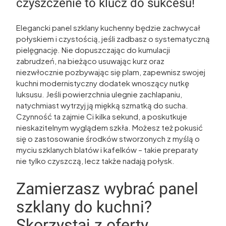
czyszczenie to klucz do sukcesu!
Elegancki panel szklany kuchenny będzie zachwycał
połyskiem i czystością, jeśli zadbasz o systematyczną
pielęgnację. Nie dopuszczając do kumulacji
zabrudzeń, na bieżąco usuwając kurz oraz
niezwłocznie pozbywając się plam, zapewnisz swojej
kuchni modernistyczny dodatek wnoszący nutkę
luksusu. Jeśli powierzchnia ulegnie zachlapaniu,
natychmiast wytrzyj ją miękką szmatką do sucha.
Czynność ta zajmie Ci kilka sekund, a poskutkuje
nieskazitelnym wyglądem szkła. Możesz też pokusić
się o zastosowanie środków stworzonych z myślą o
myciu szklanych blatów i kafelków – takie preparaty
nie tylko czyszczą, lecz także nadają połysk.
Zamierzasz wybrać panel
szklany do kuchni?
Skorzystaj z oferty