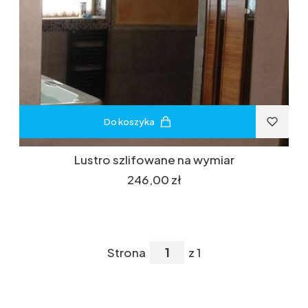
Do koszyka
Lustro szlifowane na wymiar
Cena
246,00 zł
Strona
z 1