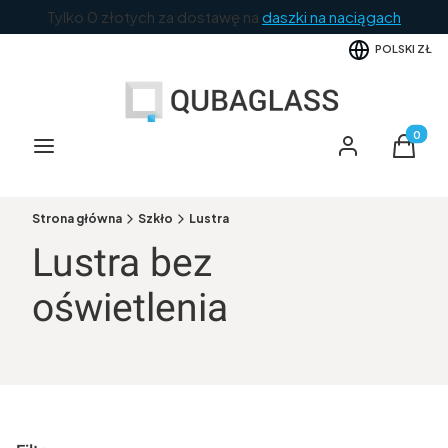
Tylko 0 złotych za dostawę na
daszki na naciągach
POLSKI
ZŁ
Produkt
Menu
Zaloguj się
Koszyk
Strona główna
Szkło
Lustra
Lustra bez
oświetlenia