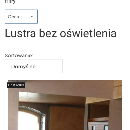
Filtry
Cena
Koniec filtrów
Lustra bez oświetlenia
Lista produktów
Sortowanie:
Domyślne
Bestseller