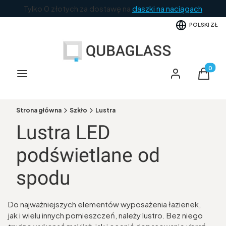
Tylko 0 złotych za dostawę na
daszki na naciągach
POLSKI
ZŁ
Produkt
Menu
Zaloguj się
Koszyk
Strona główna
Szkło
Lustra
Lustra LED
podświetlane od
spodu
Do najważniejszych elementów wyposażenia łazienek,
jak i wielu innych pomieszczeń, należy lustro. Bez niego