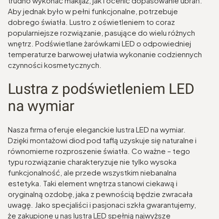
trudno wykonać makijaż, jak i ocenić dopasowanie ubrań.
Aby jednak było w pełni funkcjonalne, potrzebuje
dobrego światła. Lustro z oświetleniem to coraz
popularniejsze rozwiązanie, pasujące do wielu różnych
wnętrz. Podświetlane żarówkami LED o odpowiedniej
temperaturze barwowej ułatwia wykonanie codziennych
czynności kosmetycznych.
Lustra z podświetleniem LED
na wymiar
Nasza firma oferuje eleganckie lustra LED na wymiar.
Dzięki montażowi diod pod taflą uzyskuje się naturalne i
równomierne rozproszenie światła. Co ważne – tego
typu rozwiązanie charakteryzuje nie tylko wysoka
funkcjonalność, ale przede wszystkim niebanalna
estetyka. Taki element wnętrza stanowi ciekawą i
oryginalną ozdobę, jaka z pewnością będzie zwracała
uwagę. Jako specjaliści i pasjonaci szkła gwarantujemy,
że zakupione u nas lustra LED spełnią najwyższe