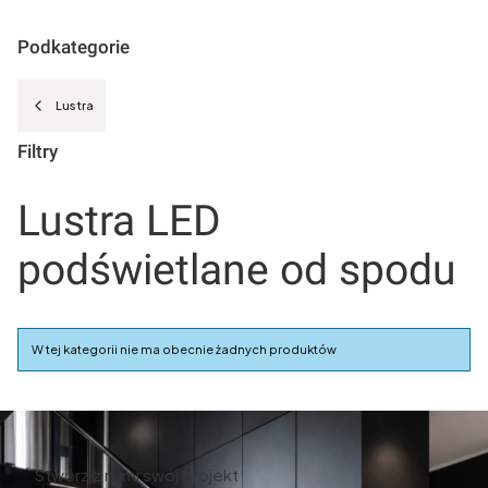
Podkategorie
Lustra
Filtry
Koniec filtrów
Lustra LED
podświetlane od spodu
Lista produktów
W tej kategorii nie ma obecnie żadnych produktów
Stwórz z nami swój projekt