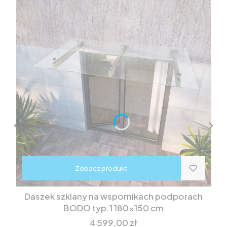
Zobacz produkt
Daszek szklany na wspornikach podporach
BODO typ.1 180x150 cm
Cena
4 599,00 zł