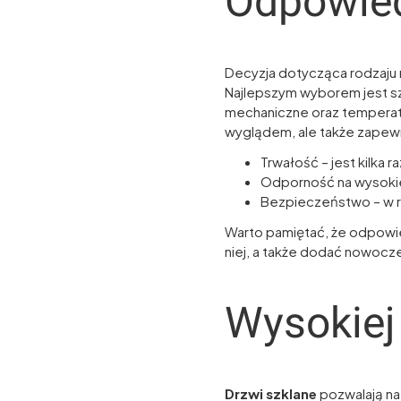
Odpowied
Decyzja dotycząca rodzaju 
Najlepszym wyborem jest sz
mechaniczne oraz temperat
wyglądem, ale także zapewni
Trwałość – jest kilka 
Odporność na wysokie
Bezpieczeństwo – w ra
Warto pamiętać, że odpow
niej, a także dodać nowoc
Wysokiej 
Drzwi szklane
pozwalają na 