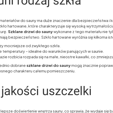
ni rodzaj szkła
materiałów do sauny ma duże znaczenie dla bezpieczeństwa i 
kło hartowane, które charakteryzuje się wysoką wytrzymałości
urę.
Szklane drzwi do sauny
wykonane z tego materiału nie ty
ają bezpieczeństwo. Szkło hartowane wyróżnia się kilkoma isto
razy mocniejsze od zwykłego szkła.
 temperatury – idealne do warunków panujących w saunie.
zie rozbicia rozpada się na małe, nieostre kawałki, co zmniejsz
iednio dobrane
szklane drzwi do sauny
mogą znacznie poprawić
zesnego charakteru całemu pomieszczeniu.
jakości uszczelki
lepsze doświetlenie wnętrza sauny, co sprawia, że wydaje się ba