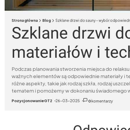
Strona główna
Blog
Szklane drzwi do sauny – wybór odpowiedn
Szklane drzwi d
materiałów i te
Podczas planowania stworzenia miejsca do relaksu
ważnych elementów są odpowiednie materiały i tec
różne aspekty, takie jak rodzaj szkła, rodzaj uszc
tematem i pomożemy w dokonaniu świadomego 
PozycjonowanieGT2
26-03-2025
0
komentarzy
autor:
dodano:
w kategor