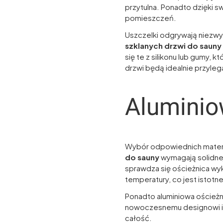
przytulna. Ponadto dzięki 
pomieszczeń.
Uszczelki odgrywają niezwyk
szklanych drzwi do sauny
się te z silikonu lub gumy, 
drzwi będą idealnie przyleg
Aluminio
Wybór odpowiednich materia
do sauny
wymagają solidnej
sprawdza się ościeżnica wyk
temperatury, co jest istotn
Ponadto aluminiowa ościeżni
nowoczesnemu designowi i
całość.