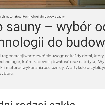
ich materiałów i technologii do budowy sauny
o sauny – wybór 
chnologii do budo
 i regeneracji warto zwrócić uwagę na każdy detal, któ
hnologie, które zapewnią trwałość oraz estetykę. Wybi
zelki i materiał wykonania ościeżnicy. W artykule przybl
wyboru.
ii