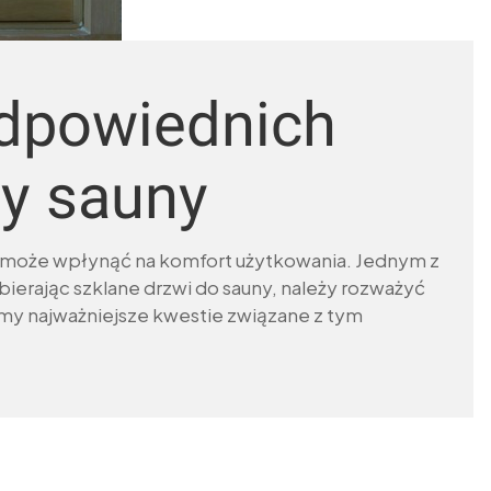
odpowiednich
wy sauny
ry może wpłynąć na komfort użytkowania. Jednym z
erając szklane drzwi do sauny, należy rozważyć
iżymy najważniejsze kwestie związane z tym