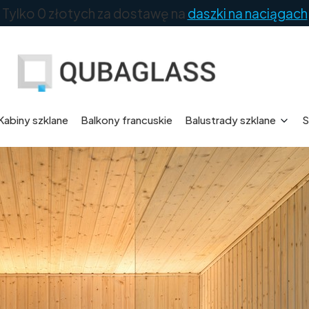
Tylko 0 złotych za dostawę na
daszki na naciągach
Kabiny szklane
Balkony francuskie
Balustrady szklane
S