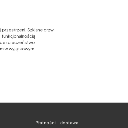
 przestrzeni. Szklane drzwi
 funkcjonalnością.
 i bezpieczeństwo
ksem w wyjątkowym
topce
Płatności i dostawa