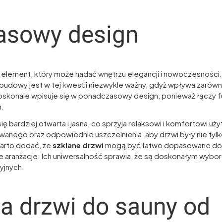
asowy design
 element, który może nadać wnętrzu elegancji i nowoczesnośc
 budowy jest w tej kwestii niezwykle ważny, gdyż wpływa zarówno
skonale wpisuje się w ponadczasowy design, ponieważ łączy f
.
się bardziej otwarta i jasna, co sprzyja relaksowi i komfortowi 
wanego oraz odpowiednie uszczelnienia, aby drzwi były nie tylko
arto dodać, że
szklane drzwi
mogą być łatwo dopasowane do r
 aranżacje. Ich uniwersalność sprawia, że są doskonałym wy
yjnych.
a drzwi do sauny od