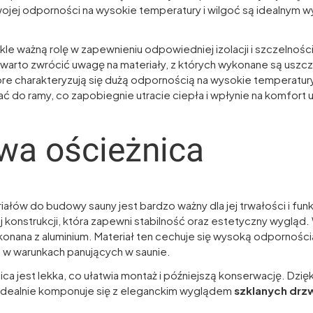
swojej odporności na wysokie temperatury i wilgoć są idealnym
le ważną rolę w zapewnieniu odpowiedniej izolacji i szczelnośc
warto zwrócić uwagę na materiały, z których wykonane są uszcze
które charakteryzują się dużą odpornością na wysokie temperatury
ać do ramy, co zapobiegnie utracie ciepła i wpłynie na komfort 
wa ościeżnica
łów do budowy sauny jest bardzo ważny dla jej trwałości i funk
 konstrukcji, która zapewni stabilność oraz estetyczny wygląd. 
onana z aluminium. Materiał ten cechuje się wysoką odpornością
e w warunkach panujących w saunie.
ca jest lekka, co ułatwia montaż i późniejszą konserwację. Dzięk
dealnie komponuje się z eleganckim wyglądem
szklanych drz