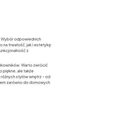
i. Wybór odpowiednich
 na trwałość, jak i estetykę
unkcjonalność z
użytkowników. Warto zwrócić
 piękne, ale także
óżnych stylów wnętrz – od
borem zarówno do domowych