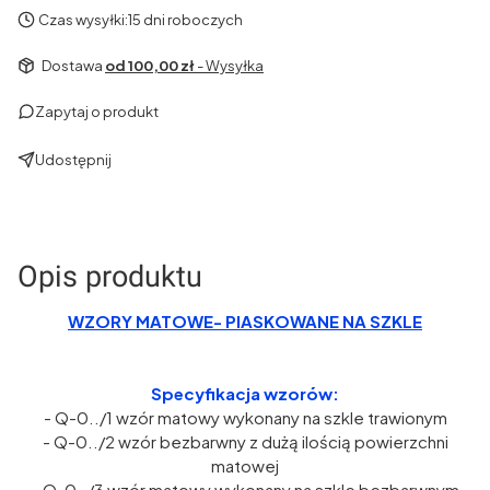
Czas wysyłki:
15 dni roboczych
Dostawa
od 100,00 zł
- Wysyłka
Zapytaj o produkt
Udostępnij
Opis produktu
WZORY MATOWE- PIASKOWANE NA SZKLE
Specyfikacja wzorów:
- Q-0../1 wzór matowy wykonany na szkle trawionym
- Q-0../2 wzór bezbarwny z dużą ilością powierzchni
matowej
- Q-0../3 wzór matowy wykonany na szkle bezbarwnym