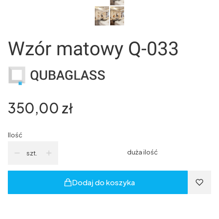
Wzór matowy Q-033
Cena
350,00 zł
Ilość
duża ilość
szt.
Dodaj do koszyka