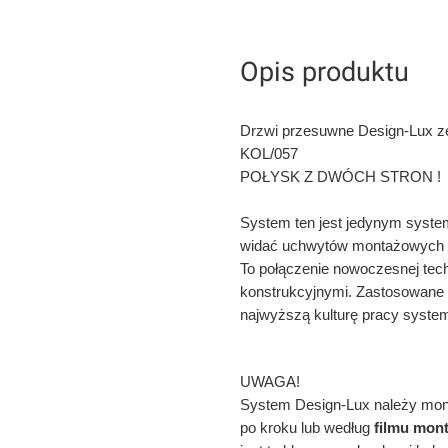
Opis produktu
Drzwi przesuwne Design-Lux z
KOL/057
POŁYSK Z DWÓCH STRON !
System ten jest jedynym syste
widać uchwytów montażowych 
To połączenie nowoczesnej tec
konstrukcyjnymi. Zastosowan
najwyższą kulturę pracy syste
UWAGA!
System Design-Lux należy mo
po kroku lub według
filmu mon