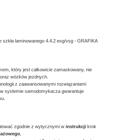
e szkła laminowanego 4.4.2 esg/vsg - GRAFIKA
mem, który jest całkowicie zamaskowany, nie
oraz wózków jezdnych.
hnologii z zaawansowanymi rozwiązaniami
e w systemie samodomykacza gwarantuje
mu.
ntować zgodnie z wytycznymi w
instrukcji
krok
tażowego
,