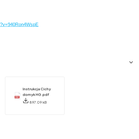
tch?v=940Ron4WspE
Instrukcja Cichy
domyk HG.pdf
897.09 kB