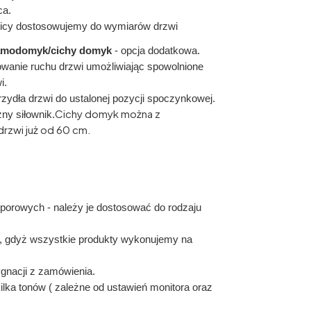
ca.
icy dostosowujemy do wymiarów drzwi
modomyk/cichy domyk
- opcja dodatkowa.
nie ruchu drzwi umożliwiając
spowolnione
i.
rzydła drzwi do ustalonej
pozycji spoczynkowej.
Cichy domyk można z
ny siłownik.
zwi już od 60 cm.
porowych - należy je dostosować do rodzaju
, gdyż wszystkie produkty wykonujemy na
gnacji z zamówienia.
 kilka tonów ( zależne od ustawień monitora oraz