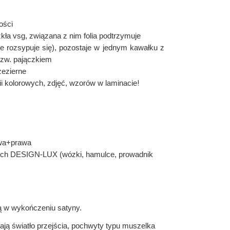
ości
kła vsg, związana z nim folia podtrzymuje
ie rozsypuje się), pozostaje w jednym kawałku
z
tzw. pajączkiem
zezierne
!
ii kolorowych,
zdjęć, wzorów w laminacie
wa+prawa
ch DESIGN-LUX (wózki, hamulce, prowadnik
ą w wykończeniu satyny.
ją światło przejścia, pochwyty typu muszelka