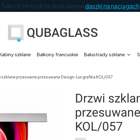
Tylko 0 złotych za dostawę na
daszki na naciągach
Kabiny szklane
Balkony francuskie
Balustrady szklane
S
i szklane przesuwne przesuwane Design-Lux grafika KOL/057
Drzwi szkl
przesuwane 
KOL/057