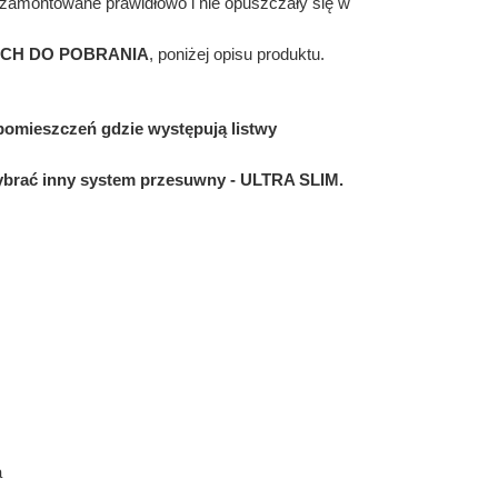
y zamontowane prawidłowo i nie opuszczały się w
CH DO POBRANIA
, poniżej opisu produktu.
 pomieszczeń gdzie występują listwy
wybrać inny system przesuwny - ULTRA SLIM.
a