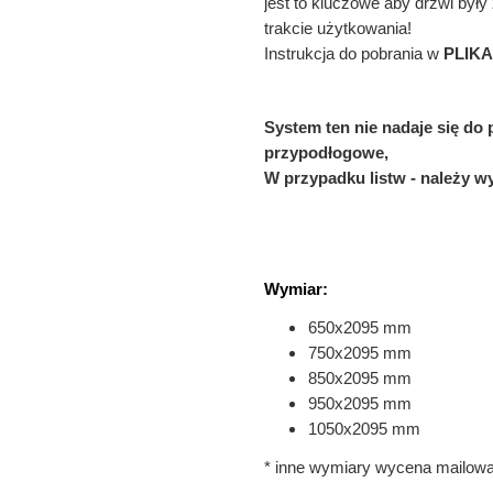
jest to kluczowe aby drzwi był
trakcie użytkowania!
Instrukcja do pobrania w
PLIKA
System ten nie nadaje się do
przypodłogowe,
W przypadku listw - należy 
Wymiar:
650x2095 mm
750x2095 mm
850x2095 mm
950x2095 mm
1050x2095 mm
* inne wymiary wycena mailow