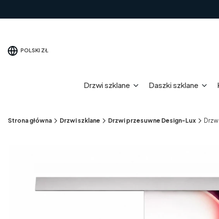
POLSKI
ZŁ
Drzwi szklane
Daszki szklane
Strona główna
Drzwi szklane
Drzwi przesuwne Design-Lux
Drzw