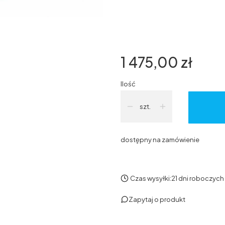
*
uchwyt do drzwi
Wybierz
Cena
1 475,00 zł
Ilość
szt.
dostępny na zamówienie
Czas wysyłki:
21 dni roboczych
Zapytaj o produkt