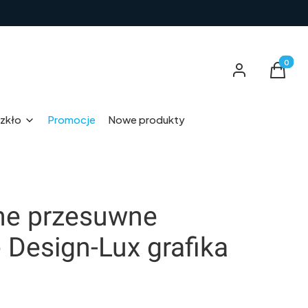
Produkt
Zaloguj się
Koszyk
zkło
Promocje
Nowe produkty
ane przesuwne
Design-Lux grafika