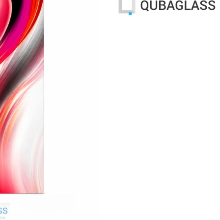
Wybierz wariant produktu:
Poszczególne warianty mogą różn
*
Wymiar drzwi
Wybierz
*
Samodomyk
Wybierz
*
Kierunek otwierania
Wybierz
*
Grafika
Wybierz