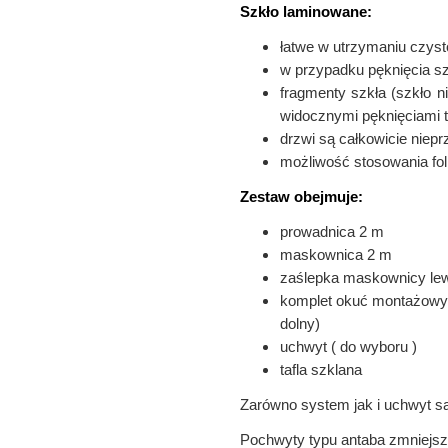
Szkło laminowane:
łatwe w utrzymaniu czyst
w przypadku pęknięcia sz
fragmenty szkła (szkło n
widocznymi pęknięciami 
drzwi są całkowicie niepr
możliwość stosowania fol
Zestaw obejmuje:
prowadnica 2 m
maskownica 2 m
zaślepka maskownicy le
komplet okuć montażowy
dolny)
uchwyt ( do wyboru )
tafla szklana
Zarówno system jak i uchwyt s
Pochwyty typu antaba zmniejsza