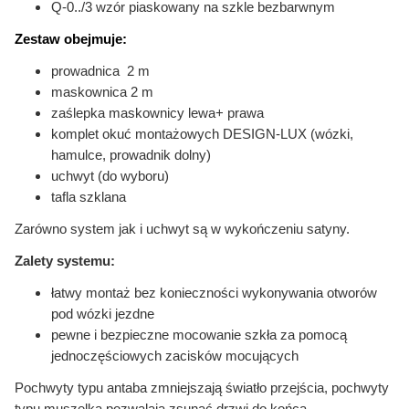
Q-0../3 wzór piaskowany na szkle bezbarwnym
Zestaw obejmuje:
prowadnica 2 m
maskownica 2 m
zaślepka maskownicy lewa+ prawa
komplet okuć montażowych DESIGN-LUX (wózki,
hamulce, prowadnik dolny)
uchwyt (do wyboru)
tafla szklana
Zarówno system jak i uchwyt są w wykończeniu satyny.
Zalety systemu:
łatwy montaż bez konieczności wykonywania otworów
pod wózki jezdne
pewne i bezpieczne mocowanie szkła za pomocą
jednoczęściowych zacisków mocujących
Pochwyty typu antaba zmniejszają światło przejścia, pochwyty
typu muszelka pozwalają zsunąć drzwi do końca.