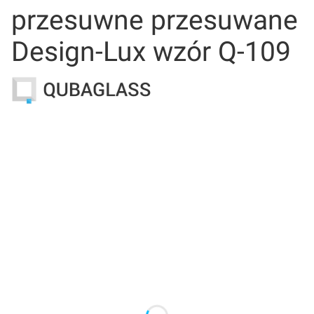
przesuwne przesuwane
Design-Lux wzór Q-109
Wybierz wariant produktu:
Poszczególne warianty mogą różnić się ceną
*
Wymiar drzwi
Wybierz
*
Samodomyk
Wybierz
*
Kierunek otwierania