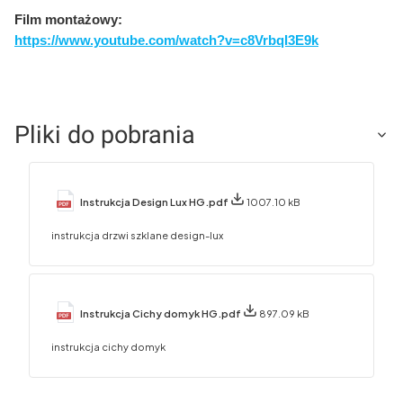
Film montażowy:
https://www.youtube.com/watch?v=c8VrbqI3E9k
Pliki do pobrania
Instrukcja Design Lux HG.pdf
1007.10 kB
instrukcja drzwi szklane design-lux
Instrukcja Cichy domyk HG.pdf
897.09 kB
instrukcja cichy domyk