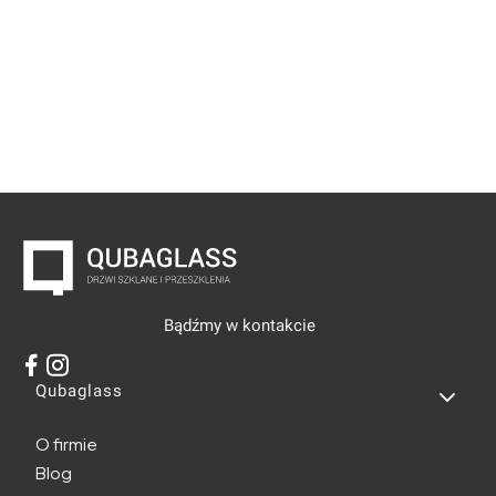
Bądźmy w kontakcie
Linki w stopce
Qubaglass
O firmie
Blog