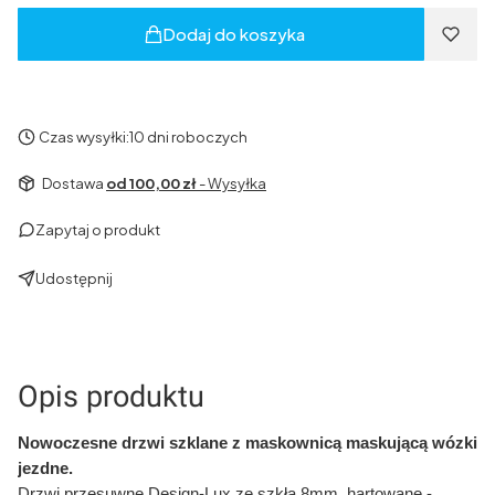
Dodaj do koszyka
Czas wysyłki:
10 dni roboczych
Dostawa
od 100,00 zł
- Wysyłka
Zapytaj o produkt
Udostępnij
Opis produktu
Nowoczesne drzwi szklane z maskownicą maskującą wózki
jezdne.
Drzwi przesuwne Design-Lux ze szkła 8mm, hartowane -