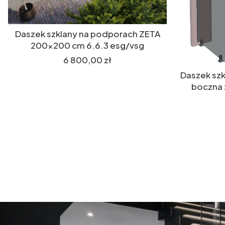
Daszek szklany na podporach ZETA
200x200 cm 6.6.3 esg/vsg
Cena
6 800,00 zł
Daszek szk
boczna z