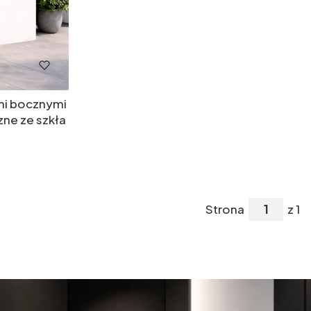
mi bocznymi
ne ze szkła
Strona
z 1