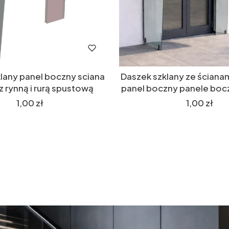
lany panel boczny sciana
Daszek szklany ze ściana
 rynną i rurą spustową
panel boczny panele bocz
Cena
Cena
1,00 zł
1,00 zł