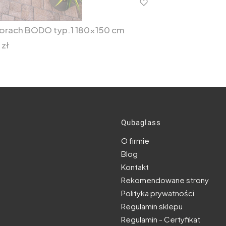
porach BODO typ.1 180x150 cm
 zł
Linki w s
Qubaglass
O firmie
Blog
Kontakt
Rekomendowane strony
Polityka prywatności
Regulamin sklepu
Regulamin - Certyfikat