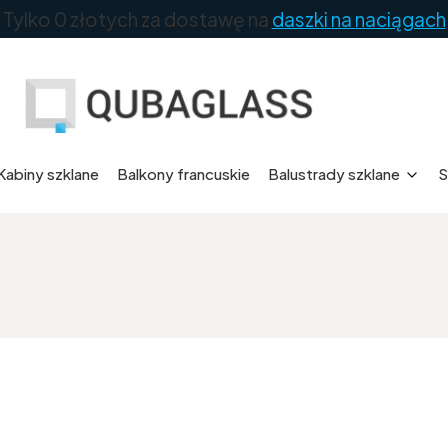
Tylko 0 złotych za dostawę na
daszki na naciągach
Kabiny szklane
Balkony francuskie
Balustrady szklane
S