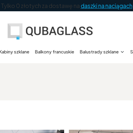
Tylko 0 złotych za dostawę na
daszki na naciągach
Kabiny szklane
Balkony francuskie
Balustrady szklane
S