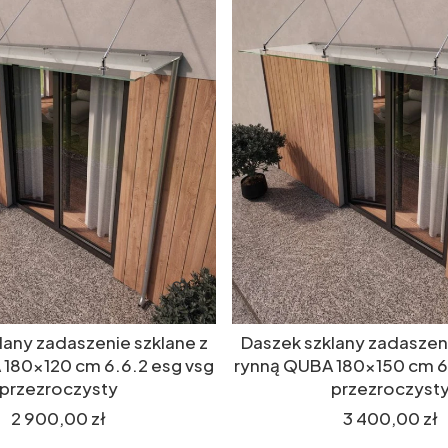
lany zadaszenie szklane z
Daszek szklany zadaszeni
 180x120 cm 6.6.2 esg vsg
rynną QUBA 180x150 cm 6
przezroczysty
przezroczyst
Cena
Cena
2 900,00 zł
3 400,00 zł