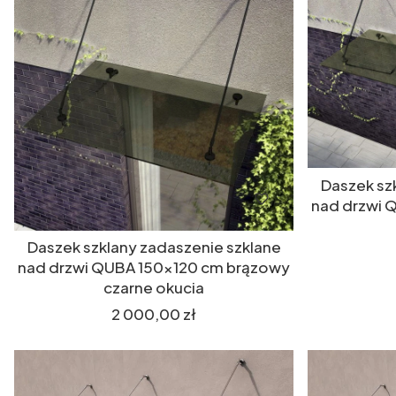
Daszek sz
nad drzwi 
Daszek szklany zadaszenie szklane
nad drzwi QUBA 150x120 cm brązowy
czarne okucia
Cena
2 000,00 zł