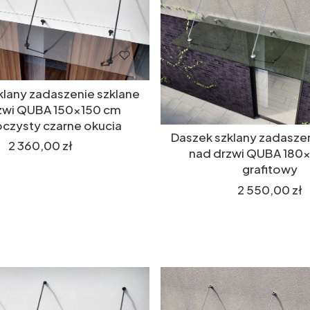
klany zadaszenie szklane
zwi QUBA 150x150 cm
oczysty czarne okucia
Daszek szklany zadaszen
Cena
2 360,00 zł
nad drzwi QUBA 180
grafitowy
Cena
2 550,00 zł