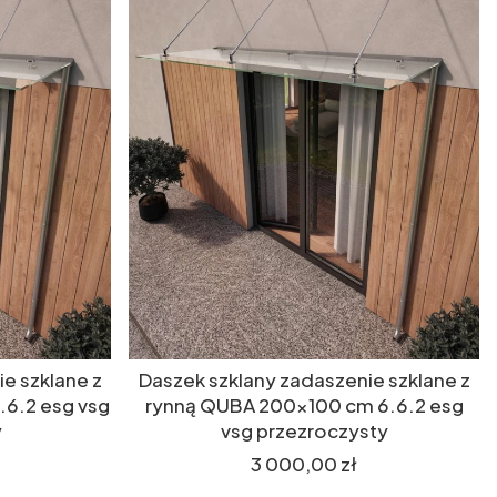
e szklane z
Daszek szklany zadaszenie szklane z
.6.2 esg vsg
rynną QUBA 200x100 cm 6.6.2 esg
y
vsg przezroczysty
Cena
3 000,00 zł