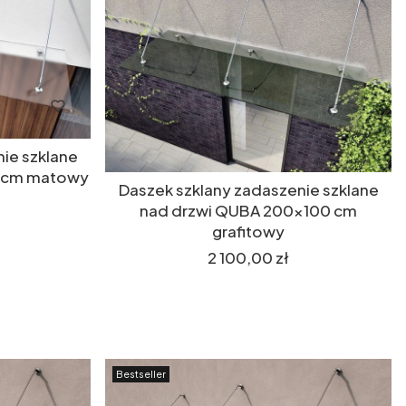
ie szklane
0 cm matowy
Daszek szklany zadaszenie szklane
nad drzwi QUBA 200x100 cm
grafitowy
Cena
2 100,00 zł
Bestseller