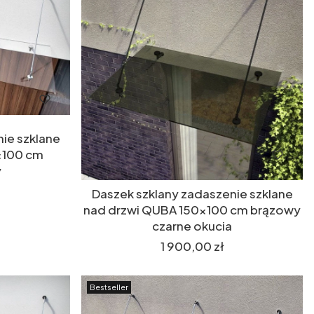
ie szklane
x100 cm
y
Daszek szklany zadaszenie szklane
nad drzwi QUBA 150x100 cm brązowy
czarne okucia
Cena
1 900,00 zł
Bestseller