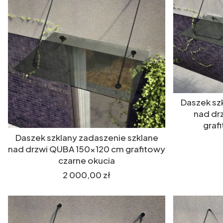
Daszek sz
nad dr
graf
Daszek szklany zadaszenie szklane
nad drzwi QUBA 150x120 cm grafitowy
czarne okucia
Cena
2 000,00 zł