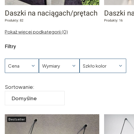
Daszki na naciągach/prętach
Daszki n
Produkty: 82
Produkty: 16
Pokaż więcej podkategorii (0)
Filtry
Cena
Wymiary
Szkło kolor
Koniec filtrów
Lista produktów
Sortowanie:
Domyślne
Bestseller