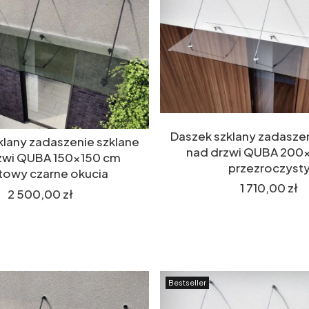
Daszek szklany zadaszen
klany zadaszenie szklane
nad drzwi QUBA 200
zwi QUBA 150x150 cm
przezroczyst
itowy czarne okucia
Cena
1 710,00 zł
Cena
2 500,00 zł
Bestseller