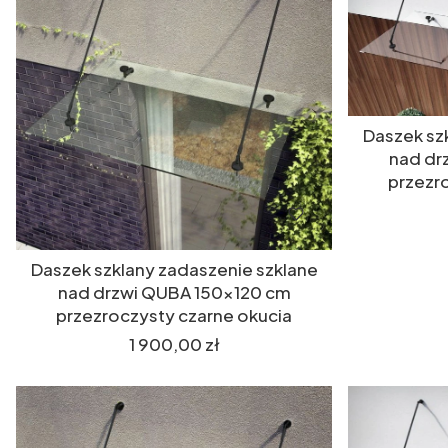
Daszek sz
nad dr
przezr
Daszek szklany zadaszenie szklane
nad drzwi QUBA 150x120 cm
przezroczysty czarne okucia
Cena
1 900,00 zł