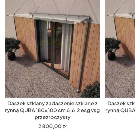
Daszek szklany zadaszenie szklane z
Daszek szk
rynną QUBA 180x100 cm 6.6.2 esg vsg
rynną QUBA
przezroczysty
Cena
2 800,00 zł