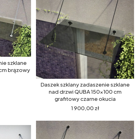
ie szklane
 cm brązowy
Daszek szklany zadaszenie szklane
nad drzwi QUBA 150x100 cm
grafitowy czarne okucia
Cena
1 900,00 zł