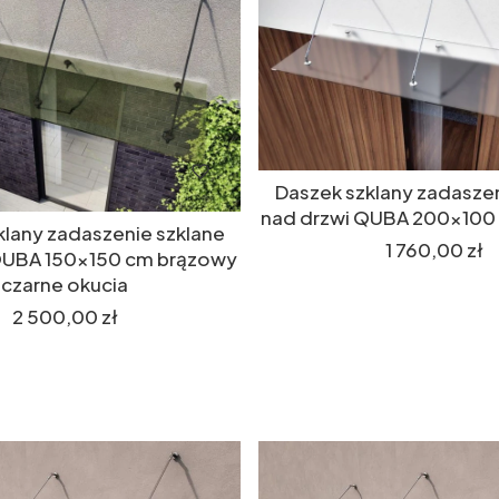
Daszek szklany zadaszen
nad drzwi QUBA 200x10
klany zadaszenie szklane
Cena
1 760,00 zł
QUBA 150x150 cm brązowy
czarne okucia
Cena
2 500,00 zł