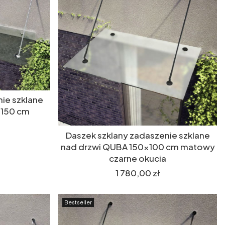
ie szklane
x150 cm
Daszek szklany zadaszenie szklane
nad drzwi QUBA 150x100 cm matowy
czarne okucia
Cena
1 780,00 zł
Bestseller