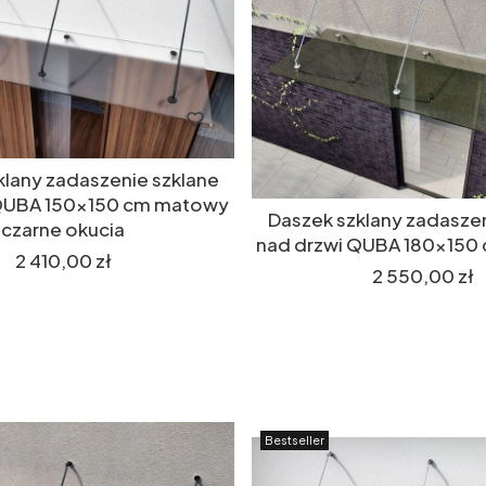
klany zadaszenie szklane
 QUBA 150x150 cm matowy
Daszek szklany zadaszen
czarne okucia
nad drzwi QUBA 180x150
Cena
2 410,00 zł
Cena
2 550,00 zł
Bestseller