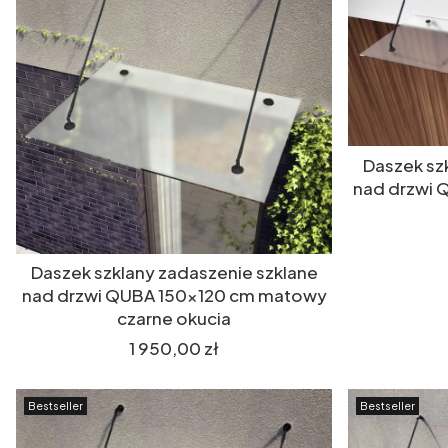
Daszek sz
nad drzwi
Daszek szklany zadaszenie szklane
nad drzwi QUBA 150x120 cm matowy
czarne okucia
Cena
1 950,00 zł
Bestseller
Bestseller