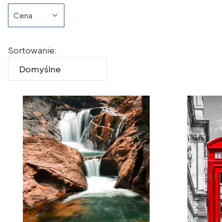
Cena
Koniec filtrów
Lista produktów
Sortowanie:
Domyślne