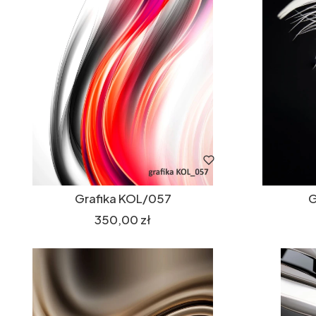
Grafika KOL/057
G
Cena
350,00 zł