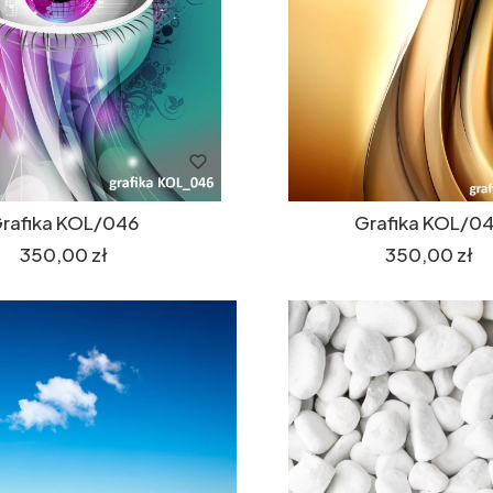
rafika KOL/046
Grafika KOL/0
Cena
Cena
350,00 zł
350,00 zł