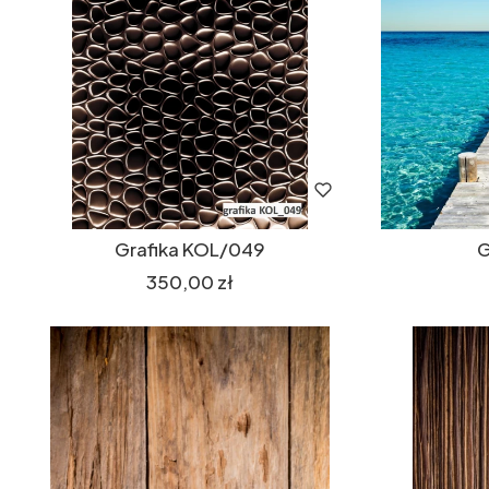
Grafika KOL/049
G
Cena
350,00 zł