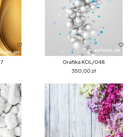
47
Grafika KOL/048
Cena
350,00 zł