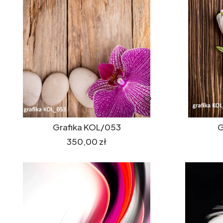
Grafika KOL/053
G
Cena
350,00 zł