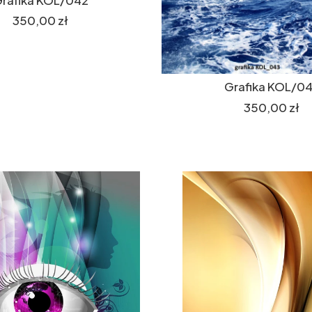
Cena
350,00 zł
Grafika KOL/0
Cena
350,00 zł