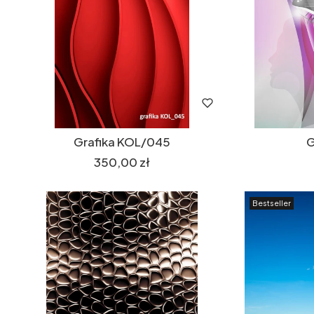
Grafika KOL/045
G
Cena
350,00 zł
Bestseller