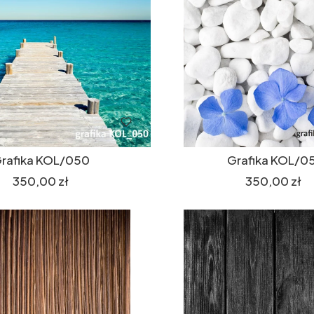
rafika KOL/050
Grafika KOL/05
Cena
Cena
350,00 zł
350,00 zł