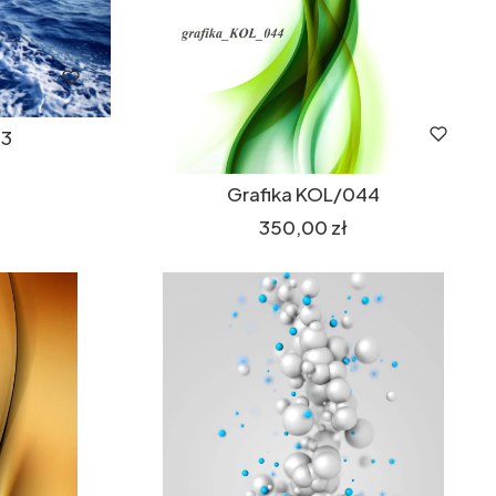
43
Grafika KOL/044
Cena
350,00 zł