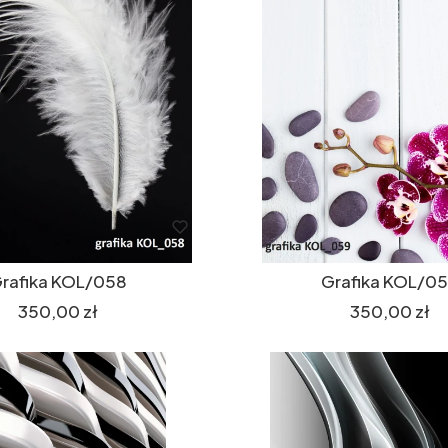
rafika KOL/058
Grafika KOL/0
Cena
Cena
350,00 zł
350,00 zł