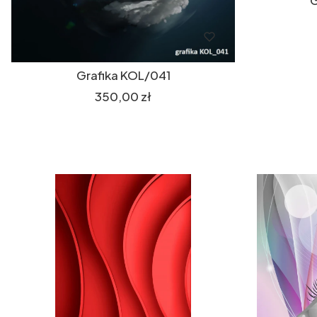
Grafika KOL/041
Cena
350,00 zł