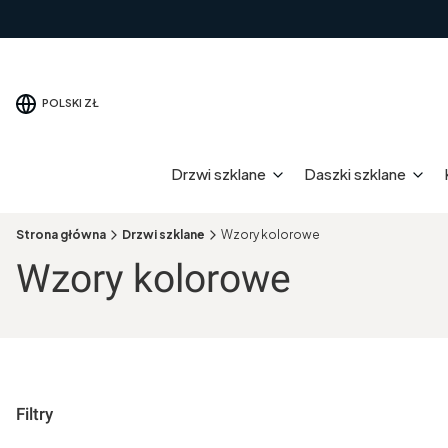
POLSKI
ZŁ
Drzwi szklane
Daszki szklane
Strona główna
Drzwi szklane
Wzory kolorowe
Wzory kolorowe
Filtry