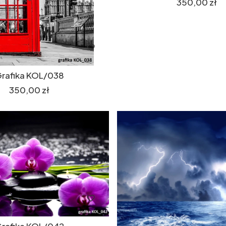
Cena
350,00 zł
rafika KOL/038
Cena
350,00 zł
rafika KOL/042