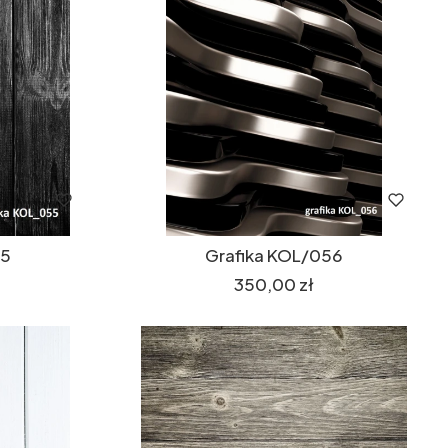
55
Grafika KOL/056
Cena
350,00 zł