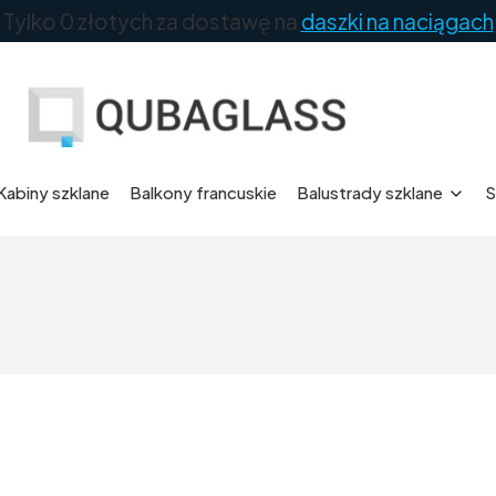
Tylko 0 złotych za dostawę na
daszki na naciągach
Kabiny szklane
Balkony francuskie
Balustrady szklane
S