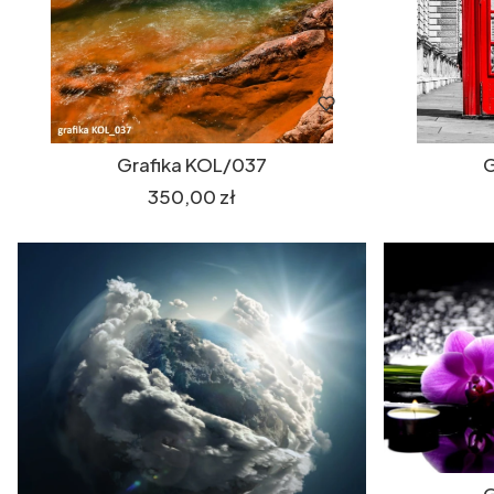
Grafika KOL/037
G
Cena
350,00 zł
G