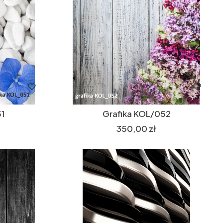
1
Grafika KOL/052
Cena
350,00 zł