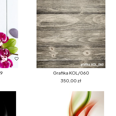
59
Grafika KOL/060
Cena
350,00 zł