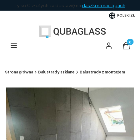
Tylko 0 złotych za dostawę na
daszki na naciągach
POLSKI
ZŁ
Produkt
Menu
Zaloguj się
Koszyk
Strona główna
Balustrady szklane
Balustrady z montażem