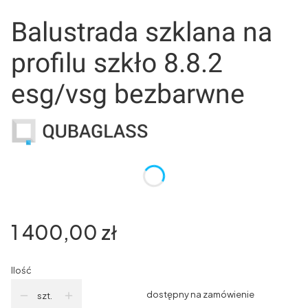
Balustrada szklana na
profilu szkło 8.8.2
esg/vsg bezbarwne
Wybierz wariant produktu:
Poszczególne warianty mogą różnić się ceną
Cena
1 400,00 zł
Ilość
dostępny na zamówienie
szt.