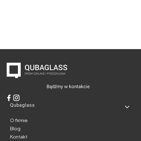
Bądźmy w kontakcie
Linki w stopce
Qubaglass
O firmie
Blog
Kontakt