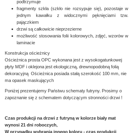
podtrzymuje
fragmenty szkła (szkło nie rozsypuje się), pozostaje w
jednym kawałku
z widocznymi pęknięciami tzw.
pajączkiem
drzwi są całkowicie nieprzezierne
możliwość stosowania folii kolorowych,
zdjęć, wzorów w
laminacie
Konstrukcja ościeżnicy
Ościeżnica prosta OPC wykonana jest z wysokogatunkowej
płyty MDF i oklejona jest ekologiczną, drewnopodobną folią
dekoracyjną Ościeżnica posiada stałą szerokość 100 mm, nie
ma opasek maskujących
Poniżej prezentujemy Państwu schematy futryny. Prosimy o
zapoznanie się z schematem dotyczącym stronności drzwi !
Czas produkcji na drzwi z futryną w kolorze biały mat
wynosi 21 dni roboczych,
W przypadku wybrania innego koloru - czas produkcji