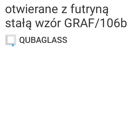
otwierane z futryną
stałą wzór GRAF/106b
Wybierz wariant produktu:
Poszczególne warianty mogą różnić się ceną
*
Wymiar
Wybierz
*
Stronność drzwi
Wybierz
*
Kolor futryny