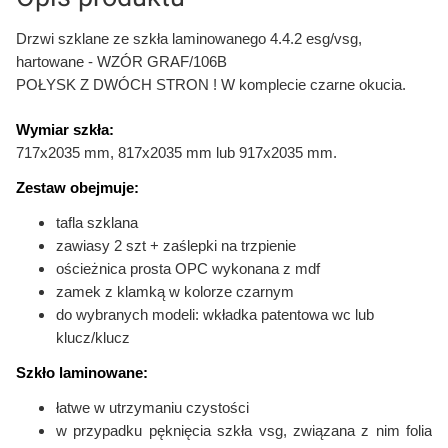
Drzwi szklane ze szkła laminowanego 4.4.2 esg/vsg,
hartowane - WZÓR GRAF/106B
POŁYSK Z DWÓCH STRON ! W komplecie czarne okucia.
Wymiar szkła:
717x2035 mm, 817x2035 mm lub 917x2035 mm.
Zestaw obejmuje:
tafla szklana
zawiasy 2 szt + zaślepki na trzpienie
ościeżnica prosta OPC wykonana z mdf
zamek z klamką w kolorze czarnym
do wybranych modeli:
wkładka patentowa wc lub
klucz/klucz
Szkło laminowane:
łatwe w utrzymaniu czystości
w przypadku pęknięcia szkła vsg, związana z nim folia