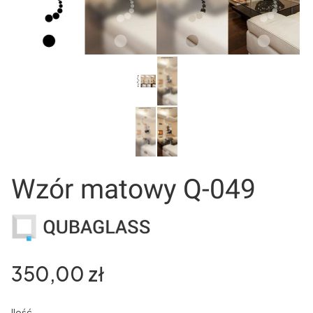
Wzór matowy Q-049
Cena
350,00 zł
Ilość