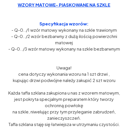
WZORY MATOWE- PIASKOWANE NA SZKLE
Specyfikacja wzorów:
- Q-0../1 wzór matowy wykonany na szkle trawionym
- Q-0../2 wzór bezbarwny z dużą ilością powierzchni
matowej
- Q-0../3 wzór matowy wykonany na szkle bezbarwnym
Uwaga!
cena dotyczy wykonania wzoru na 1 szt drzwi ,
kupując drzwi podwójne należy zakupić 2 szt wzoru
Każda tafla szklana zakupiona u nas z wzorem matowym,
jest pokryta specjalnym preparatem który tworzy
ochronną powłokę
na szkle, niwelując przy tym przyleganie zabrudzeń,
zanieczyszczeń.
Tafla szklana staję się łatwiejsza w utrzymaniu czystości.