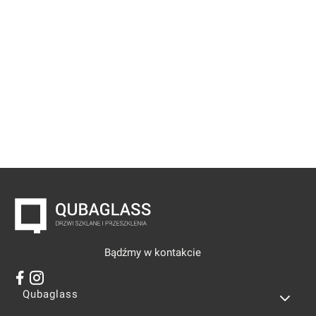
Bądźmy w kontakcie
Linki w stopce
Qubaglass