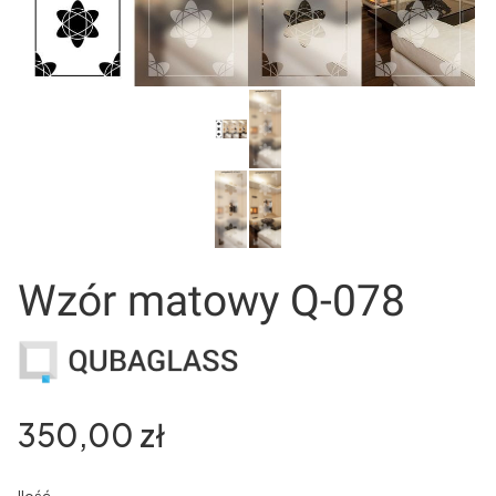
Wzór matowy Q-078
Cena
350,00 zł
Ilość