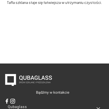
Tafla szklana staje się łatwiejsza w utrzymaniu czystości.
Bądźmy w kontakcie
Linki w stopce
Qubaglass