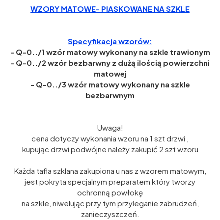
WZORY MATOWE- PIASKOWANE NA SZKLE
Specyfikacja wzorów:
- Q-0../1 wzór matowy wykonany na szkle trawionym
- Q-0../2 wzór bezbarwny z dużą ilością powierzchni
matowej
- Q-0../3 wzór matowy wykonany na szkle
bezbarwnym
Uwaga!
cena dotyczy wykonania wzoru na 1 szt drzwi ,
kupując drzwi podwójne należy zakupić 2 szt wzoru
Każda tafla szklana zakupiona u nas z wzorem matowym,
jest pokryta specjalnym preparatem który tworzy
ochronną powłokę
na szkle, niwelując przy tym przyleganie zabrudzeń,
zanieczyszczeń.