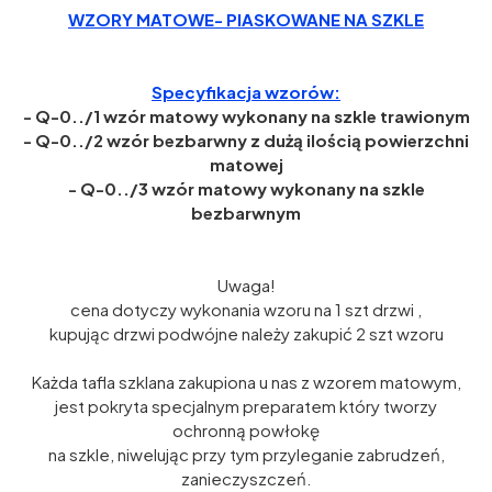
WZORY MATOWE- PIASKOWANE NA SZKLE
Specyfikacja wzorów:
- Q-0../1 wzór matowy wykonany na szkle trawionym
- Q-0../2 wzór bezbarwny z dużą ilością powierzchni
matowej
- Q-0../3 wzór matowy wykonany na szkle
bezbarwnym
Uwaga!
cena dotyczy wykonania wzoru na 1 szt drzwi ,
kupując drzwi podwójne należy zakupić 2 szt wzoru
Każda tafla szklana zakupiona u nas z wzorem matowym,
jest pokryta specjalnym preparatem który tworzy
ochronną powłokę
na szkle, niwelując przy tym przyleganie zabrudzeń,
zanieczyszczeń.