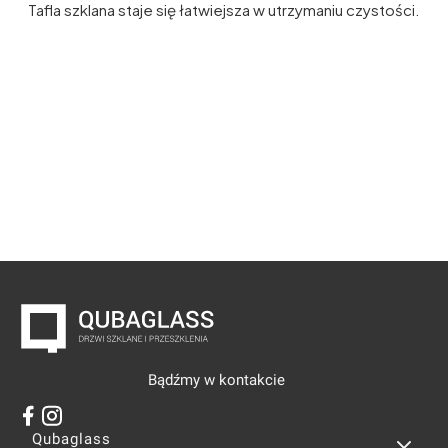
Tafla szklana staje się łatwiejsza w utrzymaniu czystości.
Bądźmy w kontakcie
Linki w stopce
Qubaglass