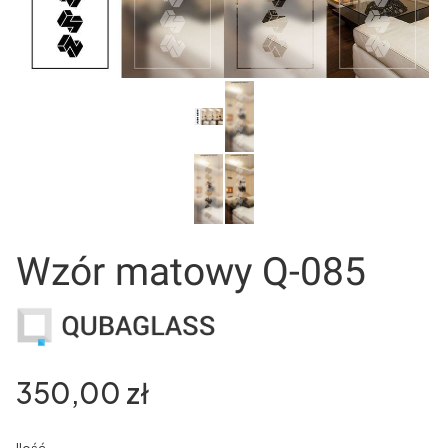
Wzór matowy Q-085
Cena
350,00 zł
Ilość