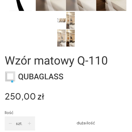
Wzór matowy Q-110
Cena
250,00 zł
Ilość
duża ilość
szt.