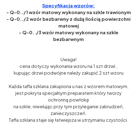
Specyfikacja wzorów:
- Q-0../1 wzór matowy wykonany na szkle trawionym
- Q-0../2 wzór bezbarwny z dużą ilością powierzchni
matowej
- Q-0../3 wzór matowy wykonany na szkle
bezbarwnym
Uwaga!
cena dotyczy wykonania wzoru na 1 szt drzwi ,
kupując drzwi podwójne należy zakupić 2 szt wzoru
Każda tafla szklana zakupiona u nas z wzorem matowym,
jest pokryta specjalnym preparatem który tworzy
ochronną powłokę
na szkle, niwelując przy tym przyleganie zabrudzeń,
zanieczyszczeń.
Tafla szklana staje się łatwiejsza w utrzymaniu czystości.