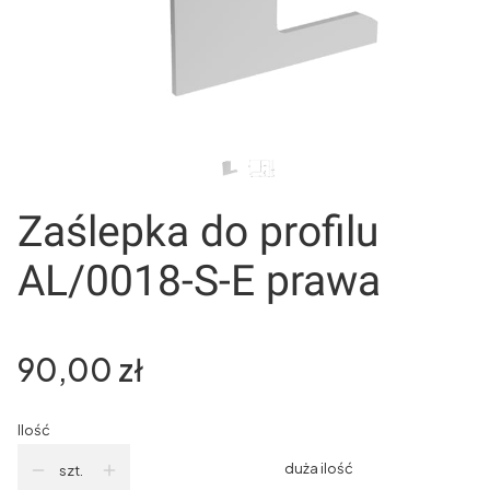
Zaślepka do profilu
AL/0018-S-E prawa
Cena
90,00 zł
Ilość
duża ilość
szt.