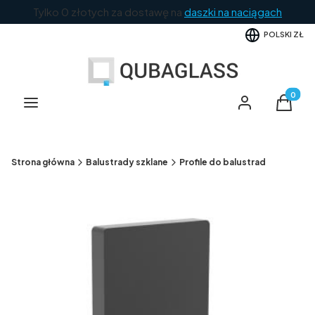
Tylko 0 złotych za dostawę na
daszki na naciągach
POLSKI
ZŁ
Produkt
Menu
Zaloguj się
Koszyk
Strona główna
Balustrady szklane
Profile do balustrad