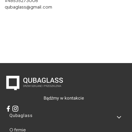
+48535273006
qubaglass@gmail.com
Bądźmy w kontakcie
Linki w stopce
Qubaglass
O firmie