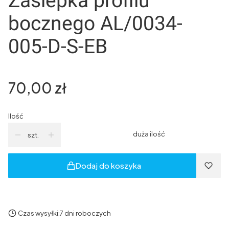
Zaślepka profilu
bocznego AL/0034-
005-D-S-EB
Cena
70,00 zł
Ilość
duża ilość
szt.
Dodaj do koszyka
Czas wysyłki:
7 dni roboczych