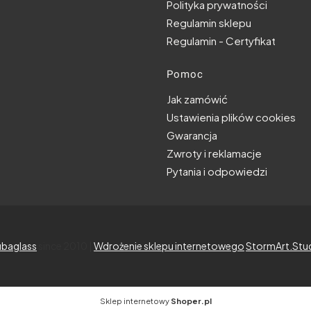
Polityka prywatności
Regulamin sklepu
Regulamin - Certyfikat
Pomoc
Jak zamówić
Ustawienia plików cookies
Gwarancja
Zwroty i reklamacje
Pytania i odpowiedzi
baglass
since 2010 |
Wdrożenie sklepu internetowego
StormArt.Stu
Sklep internetowy
Shoper.pl