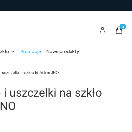
Produkt
Zaloguj się
Koszyk
zkło
Promocje
Nowe produkty
i uszczelki na szkło 16,76 5 m UNO
i uszczelki na szkło
UNO