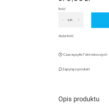
Ilość
szt.
duża ilość
Czas wysyłki:
7 dni roboczych
Zapytaj o produkt
Opis produktu