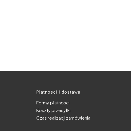
topce
Płatności i dostawa
Formy płatności
Koszty przesyłki
Czas realizacji zamówienia