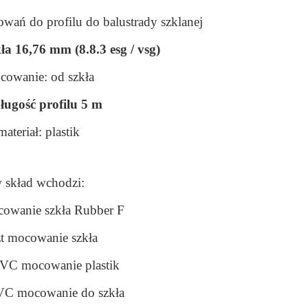
owań do profilu do balustrady szklanej
ła 16,76 mm (8.8.3 esg / vsg)
cowanie: od szkła
ługość profilu 5 m
materiał: plastik
 skład wchodzi:
cowanie szkła Rubber F
zt mocowanie szkła
PVC mocowanie plastik
PVC mocowanie do szkła