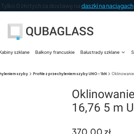
Tylko 0 złotych za dostawę na
daszki na naciągach
Kabiny szklane
Balkony francuskie
Balustrady szklane
S
echyleniem szyby
Profile z przechyleniem szyby UNO - 1kN
Oklinowanie 
Oklinowanie 
16,76 5 m 
Cena
370,00 zł