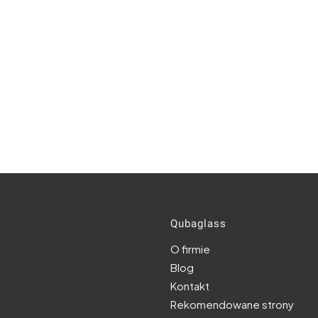
Linki w s
Qubaglass
O firmie
Blog
Kontakt
Rekomendowane strony