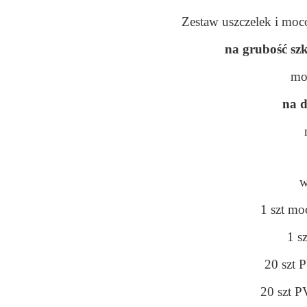
Zestaw uszczelek i moc
na grubość szk
mo
na d
w
1 szt mo
1 s
20 szt 
20 szt 