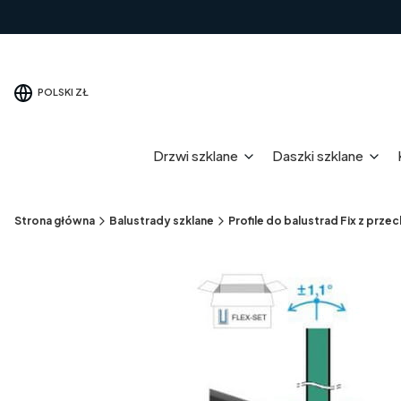
POLSKI
ZŁ
Drzwi szklane
Daszki szklane
Strona główna
Balustrady szklane
Profile do balustrad Fix z prz