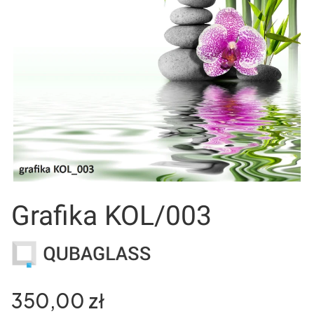
Grafika KOL/003
Cena
350,00 zł