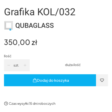
Grafika KOL/032
Cena
350,00 zł
Ilość
duża ilość
szt.
Dodaj do koszyka
Czas wysyłki:
15 dni roboczych