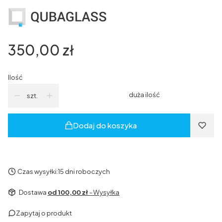
Cena
350,00 zł
Ilość
duża ilość
szt.
Dodaj do koszyka
Czas wysyłki:
15 dni roboczych
Dostawa
od 100,00 zł
- Wysyłka
Zapytaj o produkt