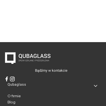
Bądźmy w kontakcie
Linki w stopce
Qubaglass
O firmie
Blog