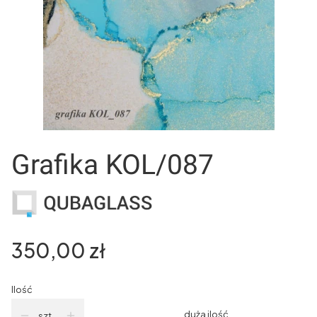
Grafika KOL/087
Cena
350,00 zł
Ilość
duża ilość
szt.