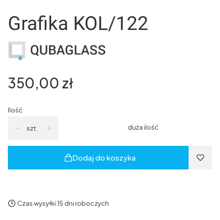
Grafika KOL/122
Cena
350,00 zł
Ilość
duża ilość
szt.
Dodaj do koszyka
Czas wysyłki:
15 dni roboczych