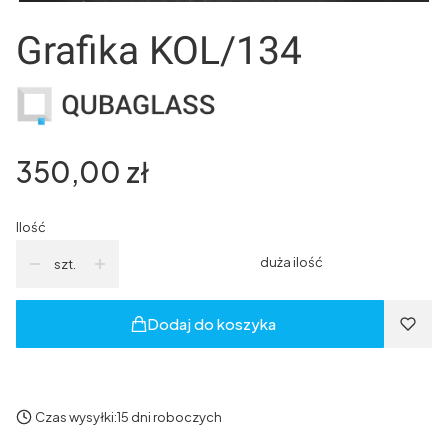
Grafika KOL/134
Cena
350,00 zł
Ilość
duża ilość
szt.
Dodaj do koszyka
Czas wysyłki:
15 dni roboczych