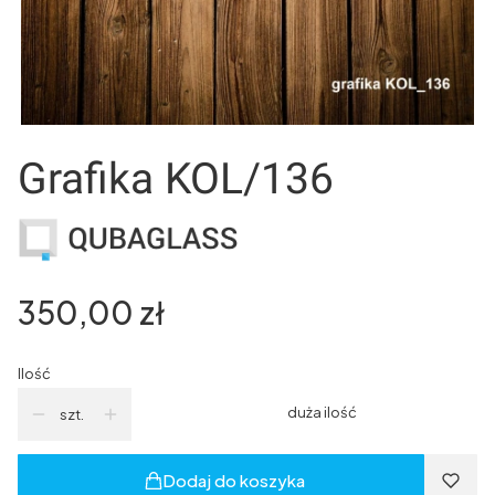
Grafika KOL/136
Cena
350,00 zł
Ilość
duża ilość
szt.
Dodaj do koszyka