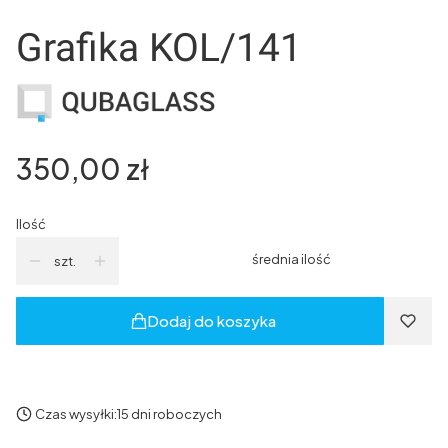
Grafika KOL/141
Cena
350,00 zł
Ilość
średnia ilość
szt.
Dodaj do koszyka
Czas wysyłki:
15 dni roboczych