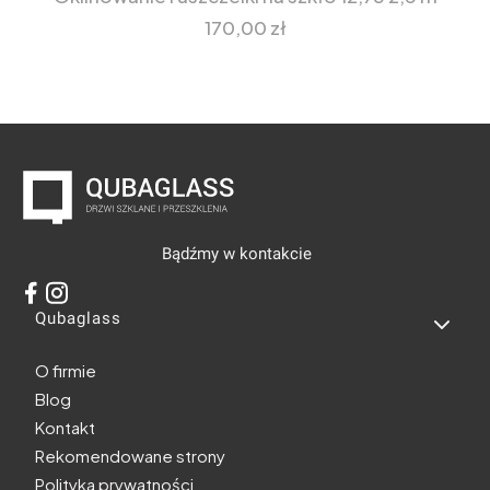
Cena
170,00 zł
Bądźmy w kontakcie
Linki w stopce
Qubaglass
O firmie
Blog
Kontakt
Rekomendowane strony
Polityka prywatności