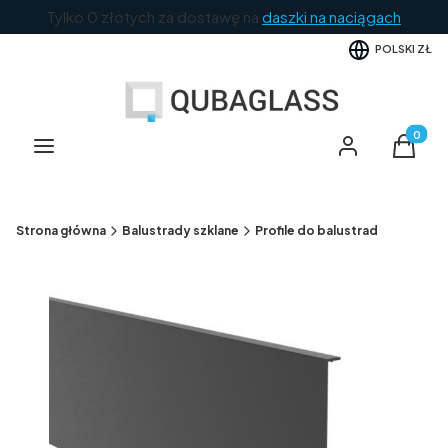
Tylko 0 złotych za dostawę na
daszki na naciągach
POLSKI
ZŁ
Produkt
Menu
Zaloguj się
Koszyk
Strona główna
Balustrady szklane
Profile do balustrad