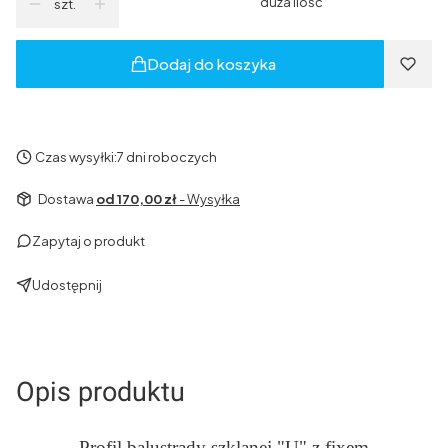
duża ilość
szt.
Dodaj do koszyka
Czas wysyłki:
7 dni roboczych
Dostawa
od 170,00 zł
- Wysyłka
Zapytaj o produkt
Udostępnij
Opis produktu
Profil balustrady szklanej "U" z fixem