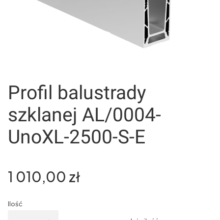
Profil balustrady
szklanej AL/0004-
UnoXL-2500-S-E
Cena
1 010,00 zł
Ilość