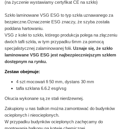
(na życzenie wystawiamy certyfikat CE na szkło)
Szkło laminowane VSG ESG to typ szkła uznawanego za
bezpieczne.Oznaczenie ESG znaczy, że szyba została
poddana hartowaniu.
VSG z kolei to szkło, którego produkcja polega na złączeniu
dwóch tafli szkła, w tym przypadku 6mm za pomocą
specjalistycznej zalaminowanej folii.
Uznaje się, że szkło
laminowane VSG ESG jest najbezpieczniejszym szkłem
dostępnym na rynku.
Zestaw obejmuje:
4 szt mocowań fi 50 mm, dystans 30 mm
tafla szklana 6.6.2 esg/vsg
Okucia wykonane są ze stali nierdzewnej.
Zakupiony u nas balkon można zamontować do budynków
ocieplonych i nieocieplonych.
W przypadku budynków ocieplonych zachęcamy do
montowania balkonu na kotwie chemicznej,