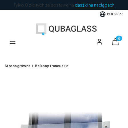
Tylko 0 złotych za dostawę na
daszki na naciągach
POLSKI
ZŁ
Produkt
Menu
Zaloguj się
Koszyk
Strona główna
Balkony francuskie