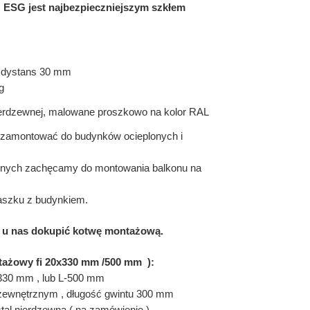
G ESG jest najbezpieczniejszym szkłem
, dystans 30 mm
g
ierdzewnej, malowane proszkowo na kolor RAL
 zamontować do budynków ocieplonych i
onych zachęcamy do montowania balkonu na
daszku z budynkiem.
 u nas dokupić kotwę montażową.
ażowy fi 20x330 mm /500 mm ):
-330 mm , lub L-500 mm
zewnętrznym , długość gwintu 300 mm
stal nierdzewna ( na zamówienie )