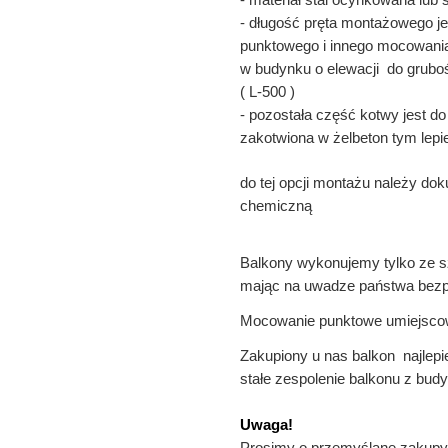
- długość pręta montażowego j
punktowego i innego mocowani
w budynku o elewacji do grubo
( L-500 )
- pozostała część kotwy jest do
zakotwiona w żelbeton tym lepie
do tej opcji montażu należy do
chemiczną
Balkony wykonujemy tylko ze s
mając na uwadze państwa bezp
Mocowanie punktowe umiejscowi
Zakupiony u nas balkon najlep
stałe zespolenie balkonu z bud
Uwaga!
Prosimy o przemyślane zakupy