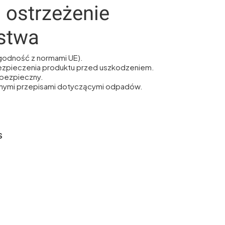
i ostrzeżenie
stwa
godność z normami UE).
ezpieczenia produktu przed uszkodzeniem.
bezpieczny.
alnymi przepisami dotyczącymi odpadów.
S