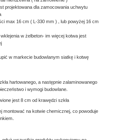
est projektowana dla zamocowania uchwytu
a
ści max 16 cm ( L-330 mm ) , lub powyżej 16 cm
 wklejenia w żelbeton- im więcej kotwa jest
j
kupić w markecie budowlanym siatkę i kotwę
zkła hartowanego, a następnie zalaminowanego
ieczeństwo i wymogi budowlane.
one jest 8 cm od krawędzi szkła
iej montować na kotwie chemicznej, co powoduje
ynkiem.
, gdyż wszystkie produkty wykonujemy na