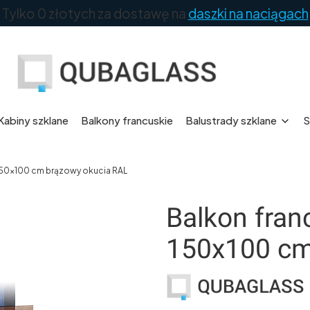
Tylko 0 złotych za dostawę na
daszki na naciągach
Kabiny szklane
Balkony francuskie
Balustrady szklane
S
150x100 cm brązowy okucia RAL
Balkon fran
150x100 cm