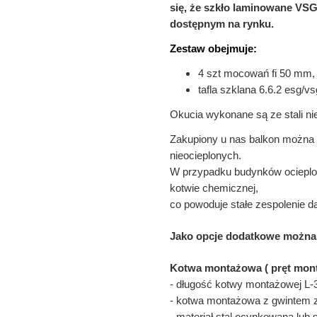
się, że szkło laminowane VS
dostępnym na rynku.
Zestaw obejmuje:
4 szt mocowań fi 50 mm
tafla szklana 6.6.2 esg/vs
Okucia wykonane są ze stali n
Zakupiony u nas balkon można
nieocieplonych.
W przypadku budynków ociepl
kotwie chemicznej,
co powoduje stałe zespolenie 
Jako opcje dodatkowe można
Kotwa montażowa ( pręt mont
- długość kotwy montażowej L
- kotwa montażowa z gwintem 
- materiał stal ocynkowana lub 