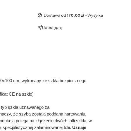
Dostawa
od 170,00 zł
- Wysyłka
Udostępnij
150x100 cm, wykonany ze szkła bezpiecznego
ikat CE na szkło)
typ szkła uznawanego za
aczy, że szyba została poddana hartowaniu.
rodukcja polega na złączeniu dwóch tafli szkła, w
pecjalistycznej zalaminowanej folii.
Uznaje