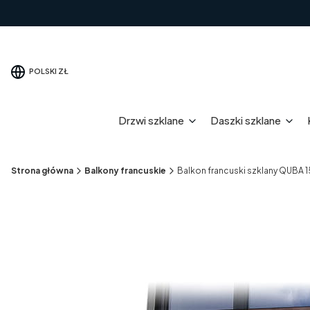
POLSKI
ZŁ
Drzwi szklane
Daszki szklane
Strona główna
Balkony francuskie
Balkon francuski szklany QUBA 