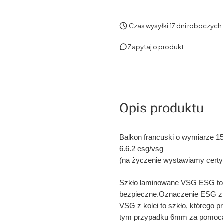
Czas wysyłki:
17 dni roboczych
Zapytaj o produkt
Opis produktu
Balkon francuski o wymiarze 
6.6.2 esg/vsg
(na życzenie wystawiamy certyf
Szkło laminowane VSG ESG to 
bezpieczne.Oznaczenie ESG zn
VSG z kolei to szkło, którego p
tym przypadku 6mm za pomocą s