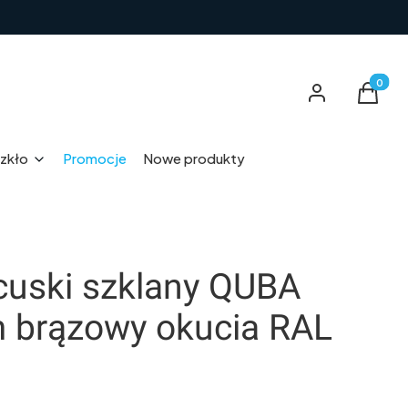
Produkt
Zaloguj się
Koszyk
zkło
Promocje
Nowe produkty
cuski szklany QUBA
 brązowy okucia RAL