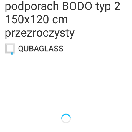
podporach BODO typ 2
150x120 cm
przezroczysty
Wybierz wariant produktu:
Poszczególne warianty mogą różnić się ceną
*
grubość ocieplenia
*
rozety maskujące
Wybierz