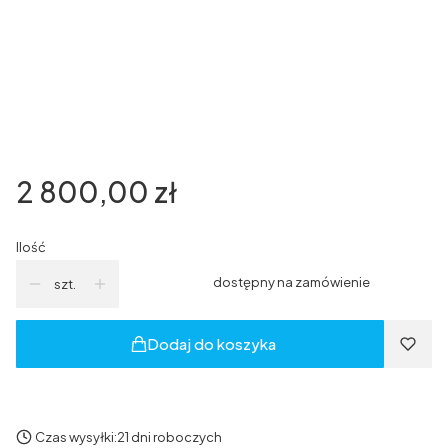
*
kolor wsporników
Wybierz
*
grubość szkla
Wybierz
Cena
2 800,00 zł
Ilość
dostępny na zamówienie
szt.
Dodaj do koszyka
Czas wysyłki:
21 dni roboczych