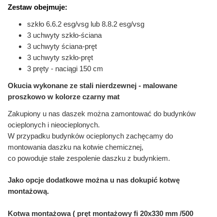
Zestaw obejmuje:
szkło 6.6.2 esg/vsg lub 8.8.2 esg/vsg
3 uchwyty szkło-ściana
3 uchwyty ściana-pręt
3 uchwyty szkło-pręt
3 pręty - naciągi 150 cm
Okucia wykonane ze stali nierdzewnej - malowane
proszkowo w kolorze czarny mat
Zakupiony u nas daszek można zamontować do budynków
ocieplonych i nieocieplonych.
W przypadku budynków ocieplonych zachęcamy do
montowania daszku na kotwie chemicznej,
co powoduje stałe zespolenie daszku z budynkiem.
Jako opcje dodatkowe można u nas dokupić kotwę
montażową.
Kotwa montażowa ( pręt montażowy fi 20x330 mm /500