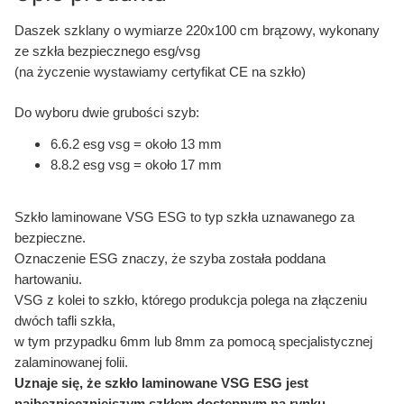
Daszek szklany o wymiarze 220x100 cm brązowy, wykonany
ze szkła bezpiecznego esg/vsg
(na życzenie wystawiamy certyfikat CE na szkło)
Do wyboru dwie grubości szyb:
6.6.2 esg vsg = około 13 mm
8.8.2 esg vsg = około 17 mm
Szkło laminowane VSG ESG to typ szkła uznawanego za
bezpieczne.
Oznaczenie ESG znaczy, że szyba została poddana
hartowaniu.
VSG z kolei to szkło, którego produkcja polega na złączeniu
dwóch tafli szkła,
w tym przypadku 6mm lub 8mm za pomocą specjalistycznej
zalaminowanej folii.
Uznaje się, że szkło laminowane VSG ESG jest
najbezpieczniejszym szkłem dostępnym na rynku.