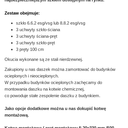
Zestaw obejmuje:
szkło 6.6.2 esg/vsg lub 8.8.2 esg/vsg
3 uchwyty szkło-ściana
3 uchwyty ściana-pręt
3 uchwyty szkło-pręt
3 pręty 100 cm
Okucia wykonane są ze stali nierdzewnej.
Zakupiony u nas daszek można zamontować do budynków
ocieplonych i nieocieplonych.
W przypadku budynków ocieplonych zachęcamy do
montowania daszku na kotwie chemicznej,
co powoduje stałe zespolenie daszku z budynkiem.
Jako opcje dodatkowe można u nas dokupić kotwę
montażową.
Kotwa montażowa ( pręt montażowy fi 20x330 mm /500