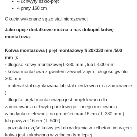
4 uchwyty szkło-pręt
4 pręty 160 cm
Okucia wykonane są ze stali nierdzewnej.
Jako opcje dodatkowe można u nas dokupić kotwę
montażową.
Kotwa montażowa ( pręt montażowy fi 20x330 mm /500
mm ):
- długość kotwy montażowej L-330 mm , lub L-500 mm
- kotwa montażowa z gwintem zewnętrznym , długość gwintu
300 mm
- materiał stal ocynkowana lub stal nierdzewna ( na zamówienie
)
- długość pręta montażowego jest projektowana dla
zamocowania uchwytu punktowego i innego mocowania
w budynku o elewacji do grubości max 16 cm ( L-330 mm ) ,
lub powyżej 16 cm ( L-500 )
- pozostała część kotwy jest do wklejenia w żelbeton- im więcej
kotwa jest zakotwiona w żelbeton tym lepiej