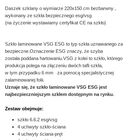
Daszek szklany o wymiarze 220x150 cm bezbarwny ,
wykonany ze szkła bezpiecznego esg/vsg
(na życzenie wystawiamy certyfikat CE na szkło)
Szkło laminowane VSG ESG to typ szkła uznawanego za
bezpieczne.Oznaczenie ESG znaczy, że szyba
została poddana hartowaniu.VSG z kolei to szkło, którego
produkcja polega na złączeniu dwóch tafli szkła,
w tym przypadku 6 mm za pomocą specjalistycznej
zalaminowanej folii.
Uznaje się, że szkło laminowane VSG ESG jest
najbezpieczniejszym szkłem dostępnym na rynku.
Zestaw obejmuje:
szkło 6.6.2 esg/vsg
4 uchwyty szkło-ściana
4 uchwyty ściana-pręt