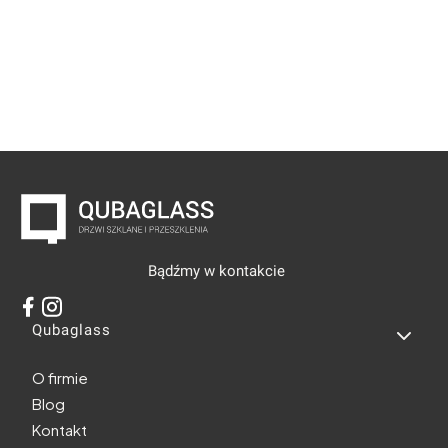
Bądźmy w kontakcie
Linki w stopce
Qubaglass
O firmie
Blog
Kontakt