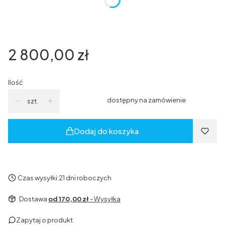
*
Kotwa montażowa
Wybierz
Cena
2 800,00 zł
Ilość
dostępny na zamówienie
szt.
Dodaj do koszyka
Czas wysyłki:
21 dni roboczych
Dostawa
od 170,00 zł
- Wysyłka
Zapytaj o produkt