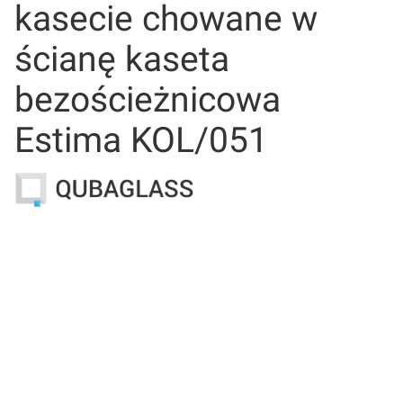
kasecie chowane w
ścianę kaseta
bezościeżnicowa
Estima KOL/051
Wybierz wariant produktu:
Poszczególne warianty mogą różnić się ceną
*
Wymiar drzwi
Wybierz
*
Uchwyt do drzwi