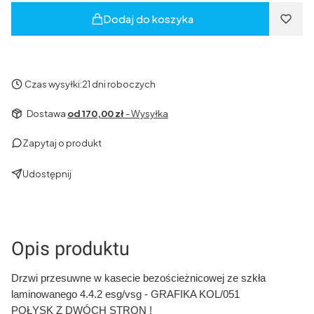
Dodaj do koszyka
Czas wysyłki:
21 dni roboczych
Dostawa
od 170,00 zł
- Wysyłka
Zapytaj o produkt
Udostępnij
Opis produktu
Drzwi przesuwne w kasecie bezościeżnicowej ze szkła
laminowanego 4.4.2 esg/vsg - GRAFIKA KOL/051
POŁYSK Z DWÓCH STRON !