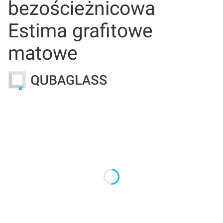
bezościeżnicowa
Estima grafitowe
matowe
Wybierz wariant produktu:
Poszczególne warianty mogą różnić się ceną
*
Wymiar drzwi
Wybierz
*
Uchwyt do drzwi
Wybierz