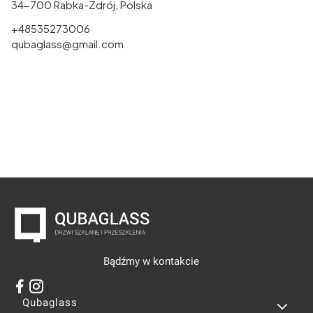
34-700 Rabka-Zdrój, Polska
+48535273006
qubaglass@gmail.com
Bądźmy w kontakcie
Linki w stopce
Qubaglass