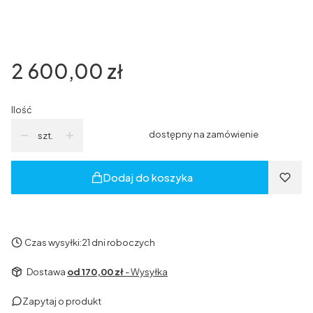
*
Samodomyk
Wybierz
Cena
2 600,00 zł
Ilość
dostępny na zamówienie
szt.
Dodaj do koszyka
Czas wysyłki:
21 dni roboczych
Dostawa
od 170,00 zł
- Wysyłka
Zapytaj o produkt