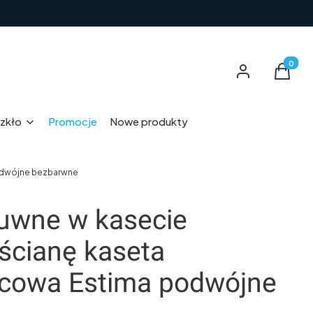
Produkt
Zaloguj się
Koszyk
zkło
Promocje
Nowe produkty
odwójne bezbarwne
suwne w kasecie
ścianę kaseta
icowa Estima podwójne