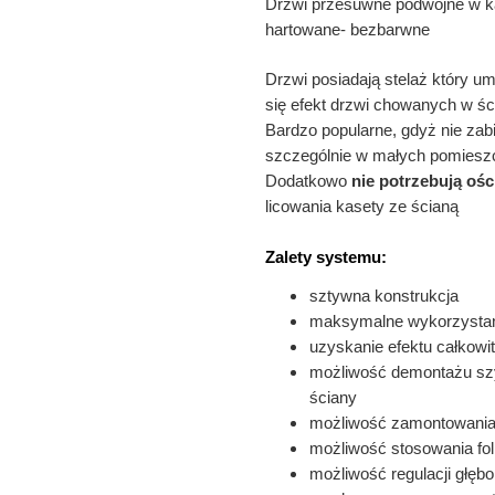
Drzwi przesuwne podwójne w k
hartowane- bezbarwne
Drzwi posiadają stelaż który um
się efekt drzwi chowanych w śc
Bardzo popularne, gdyż nie zab
szczególnie w małych pomiesz
Dodatkowo
nie potrzebują ośc
licowania kasety ze ścianą
Zalety systemu:
sztywna konstrukcja
maksymalne wykorzystanie
uzyskanie efektu całkowi
możliwość demontażu szy
ściany
możliwość zamontowania
możliwość stosowania fol
możliwość regulacji głębo