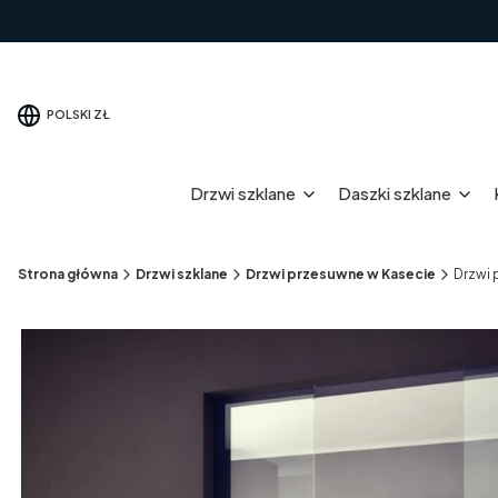
POLSKI
ZŁ
Drzwi szklane
Daszki szklane
Strona główna
Drzwi szklane
Drzwi przesuwne w Kasecie
Drzwi 