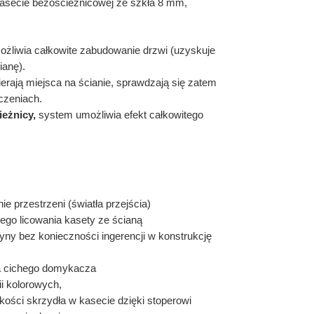
asecie bezościeżnicowej ze szkła 8 mm,
ożliwia całkowite
zabudowanie drzwi (uzyskuje
ianę).
ierają miejsca na ścianie, sprawdzają się zatem
czeniach.
ieżnicy,
system umożliwia efekt całkowitego
 przestrzeni (światła przejścia)
tego licowania kasety ze ścianą
ny bez konieczności ingerencji w konstrukcję
 cichego domykacza
ii kolorowych,
kości skrzydła w kasecie dzięki stoperowi