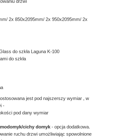
owaniu drzwi
mm/ 2x 850x2095mm/ 2x 950x2095mm/ 2x
 Glass do szkła Laguna K-100
ami do szkła
na
ostosowana jest pod najszerszy wymiar , w
i -
rokości pod dany wymiar
modomyk/cichy domyk
- opcja dodatkowa.
nie ruchu drzwi umożliwiając
spowolnione