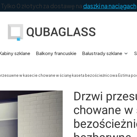
Tylko 0 złotych za dostawę na
daszki na naciągach
Kabiny szklane
Balkony francuskie
Balustrady szklane
S
przesuwne w kasecie chowane w ścianę kaseta bezościeżnicowa Estima p
Drzwi prze
chowane w 
bezościeżn