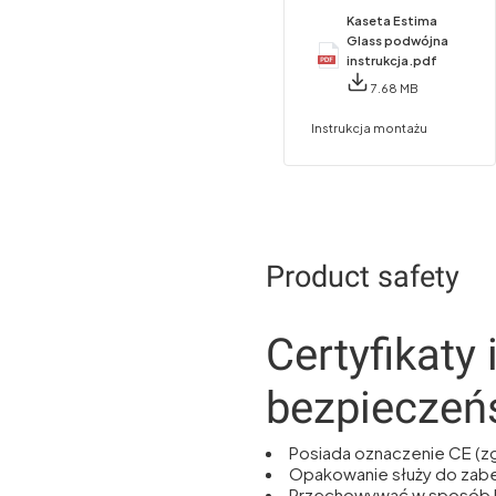
Kaseta Estima
Glass podwójna
instrukcja.pdf
7.68 MB
Instrukcja montażu
Product safety
Certyfikaty 
bezpieczeń
Posiada oznaczenie CE (z
Opakowanie służy do zab
Przechowywać w sposób 