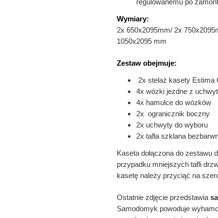
regulowanemu po zamont
Wymiary:
2x 650x2095mm/ 2x 750x2095
1050x2095 mm
Zestaw obejmuje:
2x stelaż kasety Estima
4x wózki jezdne z uchwyt
4x hamulce do wózków
2x ogranicznik boczny
2x uchwyty do wyboru
2x tafla szklana bezbarw
Kaseta dołączona do zestawu d
przypadku mniejszych tafli drzw
kasetę należy przyciąć na sze
Ostatnie zdjęcie przedstawia
sa
Samodomyk powoduje wyhamowa