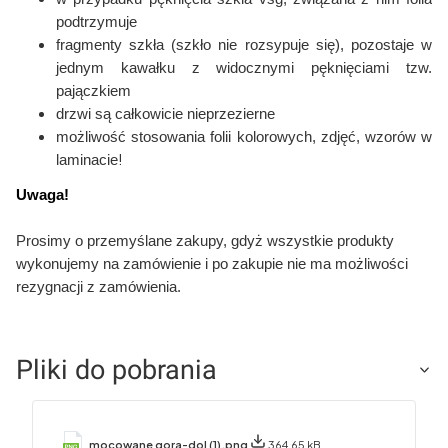
podtrzymuje
fragmenty szkła (szkło nie rozsypuje się), pozostaje w
jednym kawałku
z widocznymi pęknięciami tzw.
pajączkiem
drzwi są całkowicie nieprzezierne
możliwość stosowania folii kolorowych,
zdjęć, wzorów w
!
laminacie
Uwaga!
Prosimy o przemyślane zakupy, gdyż wszystkie produkty
wykonujemy na zamówienie i po zakupie nie ma możliwości
rezygnacji z zamówienia.
Pliki do pobrania
mocowane gora-dol (1).png
364.65 kB