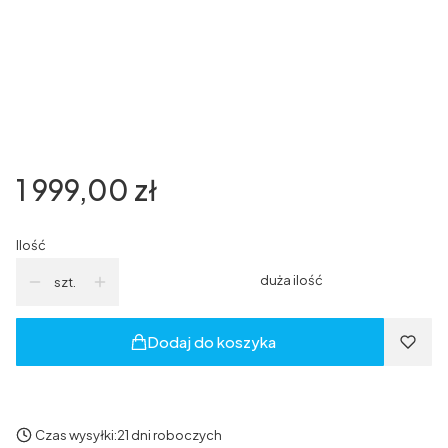
*
Stronność drzwi
Wybierz
*
Rodzaj zamka
Wybierz
Cena
1 999,00 zł
Ilość
duża ilość
szt.
Dodaj do koszyka
Czas wysyłki:
21 dni roboczych