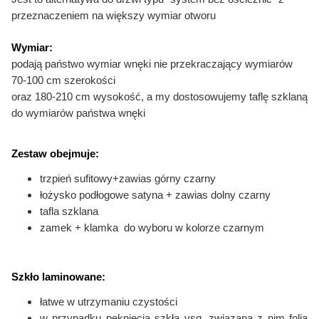
przeznaczeniem na większy wymiar otworu
Wymiar:
podają państwo wymiar wnęki nie przekraczający
wymiarów
70-100 cm szerokości
oraz 180-210 cm wysokość,
a my dostosowujemy taflę szklaną
do wymiarów państwa wnęki
Zestaw obejmuje:
trzpień sufitowy+zawias górny czarny
łożysko podłogowe satyna + zawias dolny czarny
tafla szklana
zamek + klamka do wyboru w kolorze czarnym
Szkło laminowane:
łatwe w utrzymaniu czystości
w przypadku pęknięcia szkła vsg, związana z nim folia