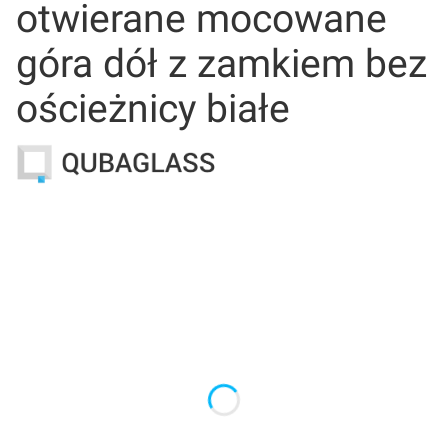
otwierane mocowane
góra dół z zamkiem bez
ościeżnicy białe
Wybierz wariant produktu:
Poszczególne warianty mogą różnić się ceną
*
Szerokość wnęki (cm)
*
Wysokość wnęki (cm)