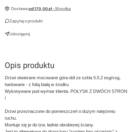
Dostawa
od 170,00 zł
- Wysyłka
Zapytaj o produkt
Udostępnij
Opis produktu
Drzwi otwierane mocowane góra-dół ze szkła 5.5.2 esg/vsg,
hartowane -
z folią białą w środku
Wykonywane pod wymiar klienta. POŁYSK Z DWÓCH STRON
!
Drzwi przeznaczone do pomieszczeń o dużym natężeniu
ruchu.
Montuje się je do tzw. ładnie obrobionej ściany.
Jest to alternatywa do drzwi typu "system bez ościeżnic" z