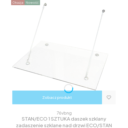
Okazja
Nowość
Zobacz produkt
76vbng
STAN/ECO 1 SZTUKA daszek szklany
zadaszenie szklane nad drzwi ECO/STAN