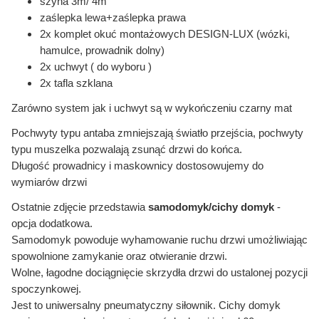
szyna 3m/ 4m
zaślepka lewa+zaślepka prawa
2x komplet okuć montażowych DESIGN-LUX (wózki,
hamulce, prowadnik dolny)
2x uchwyt ( do wyboru )
2x tafla szklana
Zarówno system jak i uchwyt są w wykończeniu czarny mat
Pochwyty typu antaba zmniejszają światło przejścia, pochwyty
typu muszelka pozwalają zsunąć drzwi do końca.
Długość prowadnicy i maskownicy dostosowujemy do
wymiarów drzwi
Ostatnie zdjęcie przedstawia
samodomyk/cichy domyk
-
opcja dodatkowa.
Samodomyk powoduje wyhamowanie ruchu drzwi umożliwiając
spowolnione zamykanie oraz otwieranie drzwi.
Wolne, łagodne dociągnięcie skrzydła drzwi do ustalonej
pozycji
spoczynkowej.
Jest to uniwersalny pneumatyczny siłownik. Cichy domyk