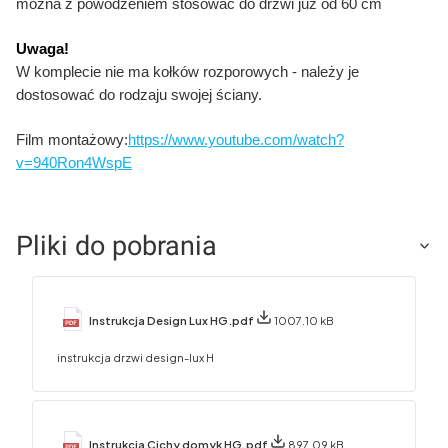
można z powodzeniem stosować do drzwi już od 60 cm
Uwaga!
W komplecie nie ma kołków rozporowych - należy je
dostosować do rodzaju swojej ściany.
Film montażowy:
https://www.youtube.com/watch?
v=940Ron4WspE
Pliki do pobrania
Instrukcja Design Lux HG.pdf
1007.10 kB
instrukcja drzwi design-lux H
Instrukcja Cichy domyk HG.pdf
897.09 kB