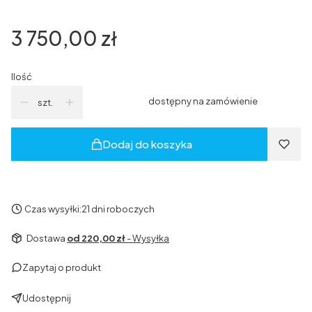
Cena
3 750,00 zł
Ilość
dostępny na zamówienie
szt.
Dodaj do koszyka
Czas wysyłki:
21 dni roboczych
Dostawa
od 220,00 zł
- Wysyłka
Zapytaj o produkt
Udostępnij