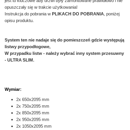
jest to kluczowe aby drzwi były zamontowane prawidłowo i nie
opuszczały się w trakcie użytkowania!
Instrukcja do pobrania w
PLIKACH DO POBRANIA
, poniżej
opisu produktu.
System ten nie nadaje się do pomieszczeń gdzie występują
listwy przypodłogowe,
W przypadku listw - należy wybrać inny system przesuwny
- ULTRA SLIM.
Wymiar:
2x 650x2095 mm
2x 750x2095 mm
2x 850x2095 mm
2x 950x2095 mm
2x 1050x2095 mm