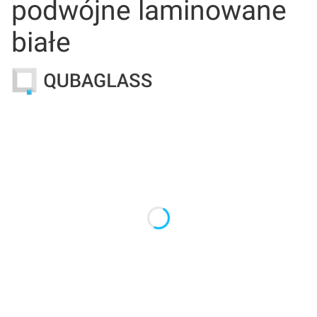
podwójne laminowane
białe
Wybierz wariant produktu:
Poszczególne warianty mogą różnić się ceną
*
Wymiar drzwi
Wybierz
*
Samodomyk
Wybierz
*
uchwyt do drzwi
Wybierz