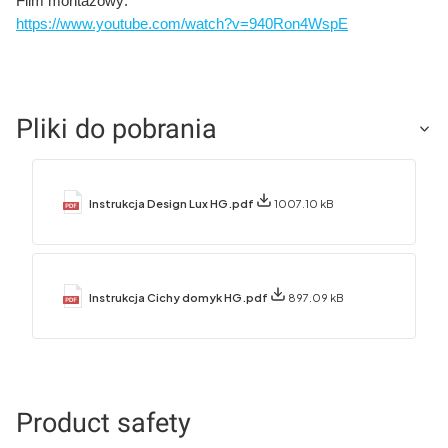
Film montażowy:
https://www.youtube.com/watch?v=940Ron4WspE
Pliki do pobrania
Instrukcja Design Lux HG.pdf
1007.10 kB
Instrukcja Cichy domyk HG.pdf
897.09 kB
Product safety