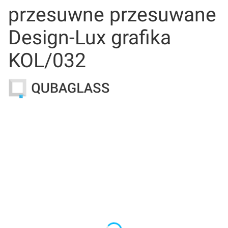
przesuwne przesuwane
Design-Lux grafika
KOL/032
Wybierz wariant produktu:
Poszczególne warianty mogą różnić się ceną
*
Wymiar drzwi
Wybierz
*
Samodomyk
Wybierz