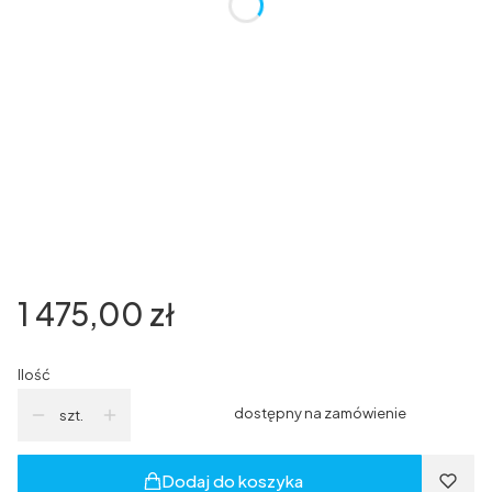
*
Kierunek otwierania
Wybierz
*
Grafika
Wybierz
*
uchwyt do drzwi
Wybierz
Cena
1 475,00 zł
Ilość
dostępny na zamówienie
szt.
Dodaj do koszyka