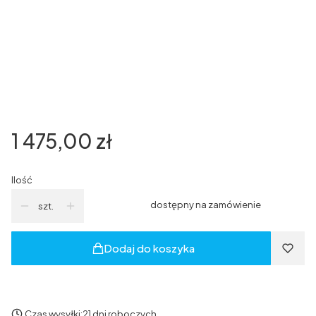
*
Kierunek otwierania
Wybierz
*
Grafika
Wybierz
Cena
1 475,00 zł
Ilość
dostępny na zamówienie
szt.
Dodaj do koszyka
Czas wysyłki:
21 dni roboczych