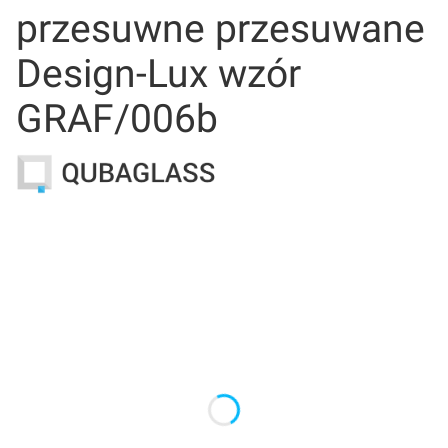
przesuwne przesuwane
Design-Lux wzór
GRAF/006b
Wybierz wariant produktu:
Poszczególne warianty mogą różnić się ceną
*
Wymiar drzwi
Wybierz
*
Samodomyk
Wybierz