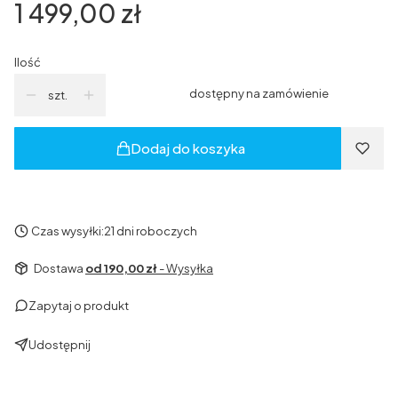
Cena
1 499,00 zł
Ilość
dostępny na zamówienie
szt.
Dodaj do koszyka
Czas wysyłki:
21 dni roboczych
Dostawa
od 190,00 zł
- Wysyłka
Zapytaj o produkt
Udostępnij