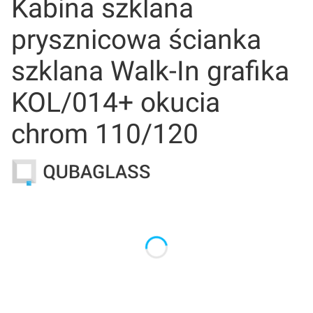
Kabina szklana
prysznicowa ścianka
szklana Walk-In grafika
KOL/014+ okucia
chrom 110/120
Wybierz wariant produktu:
Poszczególne warianty mogą różnić się ceną
*
Wymiary
Wybierz