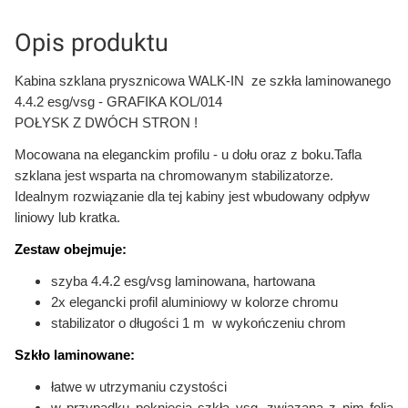
Opis produktu
Kabina szklana prysznicowa WALK-IN ze szkła laminowanego
4.4.2 esg/vsg - GRAFIKA KOL/014
POŁYSK Z DWÓCH STRON !
Mocowana na eleganckim profilu - u dołu oraz z boku.
Tafla
szklana jest wsparta na chromowanym stabilizatorze.
Idealnym rozwiązanie dla tej kabiny jest wbudowany odpływ
liniowy lub kratka.
Zestaw obejmuje:
szyba 4.4.2 esg/vsg laminowana, hartowana
2x elegancki profil aluminiowy w kolorze chromu
stabilizator o długości 1 m w wykończeniu chrom
Szkło laminowane:
łatwe w utrzymaniu czystości
w przypadku pęknięcia szkła vsg, związana z nim folia